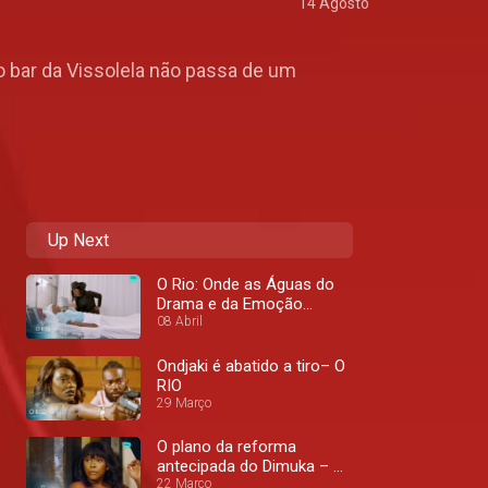
14 Agosto
 bar da Vissolela não passa de um
Up Next
O Rio: Onde as Águas do
Drama e da Emoção
Convergem – O RIO
08 Abril
Ondjaki é abatido a tiro– O
RIO
29 Março
O plano da reforma
antecipada do Dimuka – O
RIO
22 Março