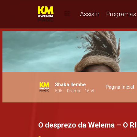
Assistir
Programas
Shaka Ilembe
Pagina Inicial
505
Drama
16 VL
O desprezo da Welema – O R