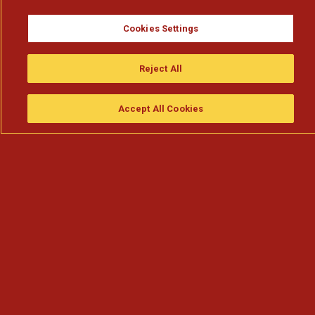
Cookies Settings
Reject All
Accept All Cookies
Assistir
Compre
guia da tv
Search
Menu