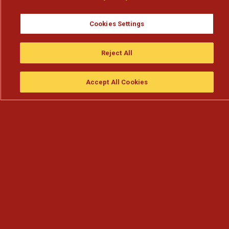
Cookies Settings
Reject All
Accept All Cookies
Assistir
Compre
guia da tv
Search
Menu