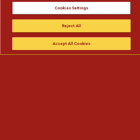
Cookies Settings
Reject All
Accept All Cookies
Assistir
Compre
guia da tv
Search
Menu