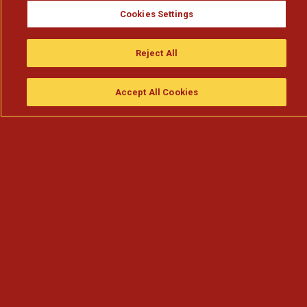
Cookies Settings
Reject All
Accept All Cookies
Assistir
Compre
guia da tv
Search
Menu