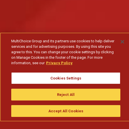
MultiChoice Group and its partners use cookies to help deliver
services and for advertising purposes. By using this site you
agree to this. You can change your cookie settings by clicking
on Manage Cookies in the footer of the page. For more
information, see our
Privacy Policy
Cookies Settings
Reject All
Accept All Cookies
Assistir
Compre
guia da tv
Search
Menu