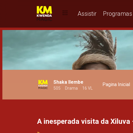
Henda apela por empatia – O Rio
Assistir
Programas
Shaka Ilembe
Pagina Inicial
505
Drama
16 VL
A inesperada visita da Xiluva