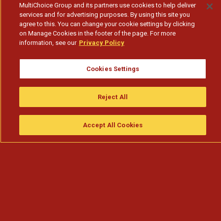
MultiChoice Group and its partners use cookies to help deliver
services and for advertising purposes. By using this site you
agree to this. You can change your cookie settings by clicking
on Manage Cookies in the footer of the page. For more
information, see our
Privacy Policy
Cookies Settings
Reject All
Accept All Cookies
Assistir
Compre
guia da tv
Search
Menu