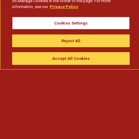
on Manage Cookies in the footer of the page. For more
information, see our
Privacy Policy
Cookies Settings
Reject All
Accept All Cookies
Assistir
Compre
guia da tv
Search
Menu