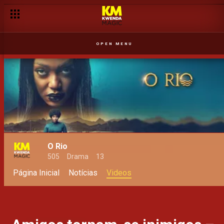
OPEN MENU
O Rio
505
Drama
13
Página Inicial
Notícias
Videos