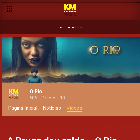
OPEN MENU
O Rio
505
Drama
13
Página Inicial
Notícias
Videos