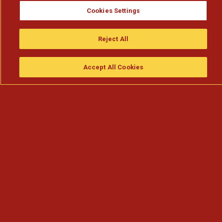
Cookies Settings
Reject All
Accept All Cookies
Assistir
Compre
guia da tv
Search
Menu