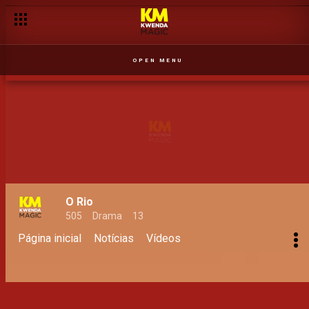
OPEN MENU
O Rio
505
Drama
13
Página inicial
Notícias
Vídeos