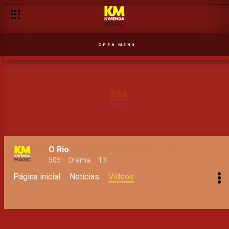
OPEN MENU
O Rio
505
Drama
13
Página inicial
Notícias
Vídeos