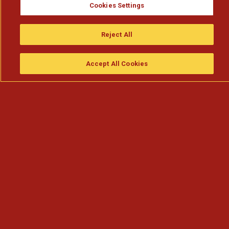
Cookies Settings
Reject All
Accept All Cookies
Assistir
Compre
guia da tv
Search
Menu