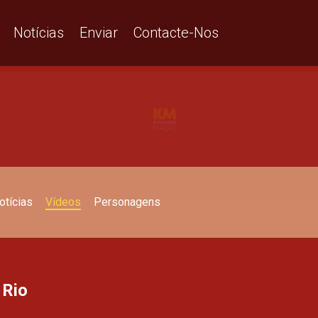
Notícias
Enviar
Contacte-Nos
otícias
Vídeos
Personagens
 Rio