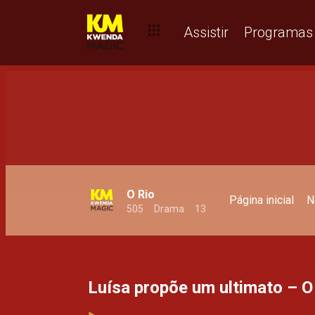
A Monifa não mudou – O Rio
Assistir
Programas
O Rio
Página inicial
N
505
Drama
13
Luísa propõe um ultimato – O