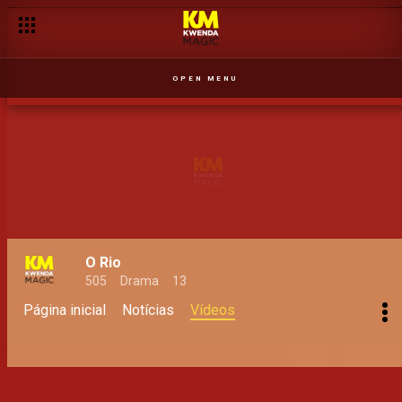
OPEN MENU
O Rio
505
Drama
13
Página inicial
Notícias
Vídeos