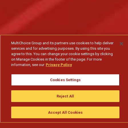
MultiChoice Group and its partners use cookies to help deliver
services and for advertising purposes. By using this site you
agree to this. You can change your cookie settings by clicking
on Manage Cookies in the footer of the page. For more
information, see our
Privacy Policy
Cookies Settings
Reject All
Accept All Cookies
Assistir
Compre
guia da tv
Search
Menu