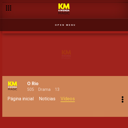
OPEN MENU
O Rio
505
Drama
13
Página inicial
Notícias
Vídeos