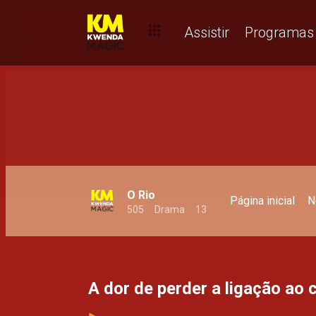
Monifa derrota o seu plano para matar Luísa– O Rio
Assistir
Programas
O Rio
Página inicial
N
505
Drama
13
A dor de perder a ligação ao