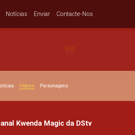
Notícias
Enviar
Contacte-Nos
otícias
Vídeos
Personagens
 canal Kwenda Magic da DStv