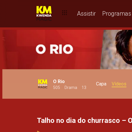
Quando a esmola é demais – O Rio
Assistir
Programas
O Rio
Capa
Vídeos
505
Drama
13
Talho no dia do churrasco – O