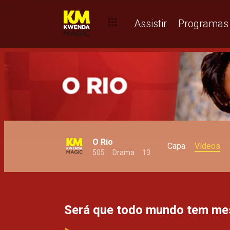
Assistir
Programas
O Rio
Capa
Vídeos
505
Drama
13
Será que todo mundo tem me