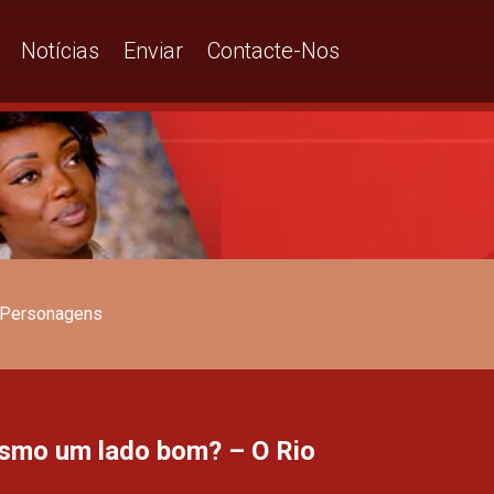
Notícias
Enviar
Contacte-Nos
Personagens
smo um lado bom? – O Rio