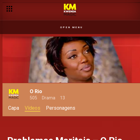
OPEN MENU
O Rio
505
Drama
13
Capa
Vídeos
Personagens