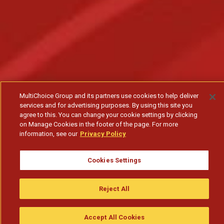
MultiChoice Group and its partners use cookies to help deliver
services and for advertising purposes. By using this site you
agree to this. You can change your cookie settings by clicking
on Manage Cookies in the footer of the page. For more
information, see our
Privacy Policy
Cookies Settings
Reject All
Accept All Cookies
Assistir
Compre
guia da tv
Search
Menu