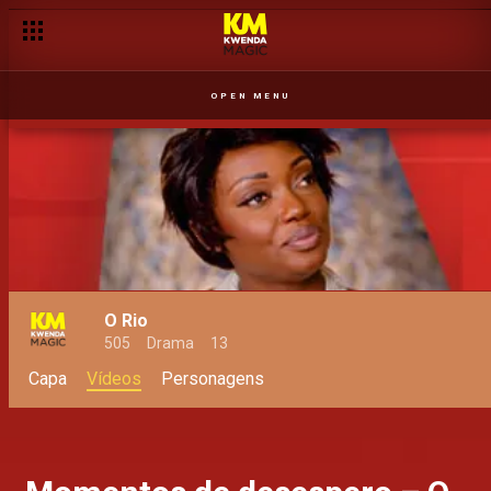
OPEN MENU
O Rio
505
Drama
13
Capa
Vídeos
Personagens