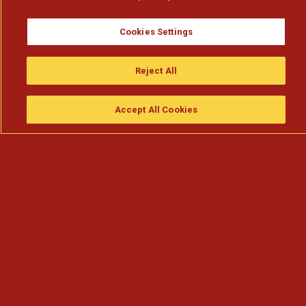
Cookies Settings
Reject All
Accept All Cookies
Assistir
Compre
guia da tv
Search
Menu