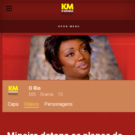
OPEN MENU
O Rio
505
Drama
13
Capa
Vídeos
Personagens