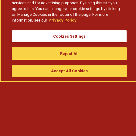
services and for advertising purposes. By using this site you
agree to this. You can change your cookie settings by clicking
on Manage Cookies in the footer of the page. For more
information, see our
Privacy Policy
Cookies Settings
Reject All
Accept All Cookies
Assistir
Compre
guia da tv
Search
Menu