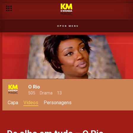
OPEN MENU
O Rio
505
Drama
13
Capa
Vídeos
Personagens