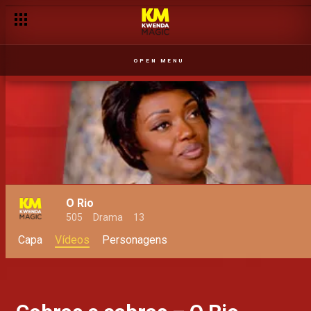
OPEN MENU
O Rio
505
Drama
13
Capa
Vídeos
Personagens