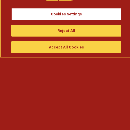
Cookies Settings
Reject All
Accept All Cookies
Assistir
Compre
guia da tv
Search
Menu