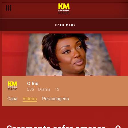
OPEN MENU
O Rio
505
Drama
13
Capa
Vídeos
Personagens