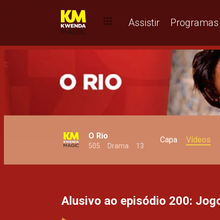
Vidas em jogo – O Rio
Assistir
Programas
O Rio
Capa
Vídeos
505
Drama
13
Alusivo ao episódio 200: Jog