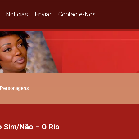
Notícias
Enviar
Contacte-Nos
Personagens
o Sim/Não – O Rio