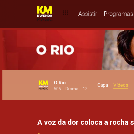
Águas passadas voltam à tona – O Rio
Assistir
Programas
O Rio
Capa
Vídeos
505
Drama
13
A voz da dor coloca a rocha 