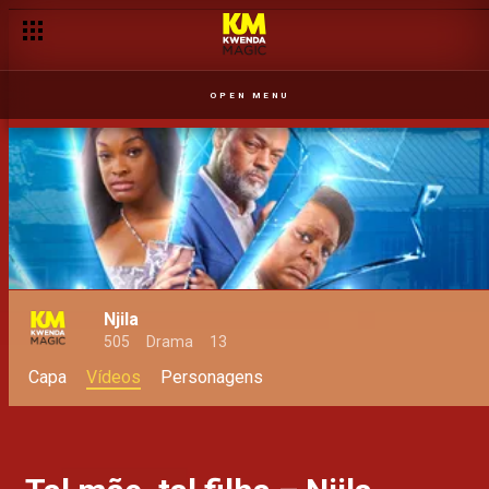
OPEN MENU
Njila
505
Drama
13
Capa
Vídeos
Personagens