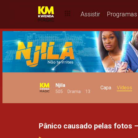
Tal mãe, tal filha – Njila
Assistir
Programas
Njila
Capa
Vídeos
505
Drama
13
Pânico causado pelas fotos –