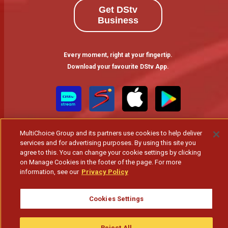
Get DStv
Business
Every moment, right at your fingertip.
Download your favourite DStv App.
MultiChoice Group and its partners use cookies to help deliver
services and for advertising purposes. By using this site you
agree to this. You can change your cookie settings by clicking
on Manage Cookies in the footer of the page. For more
information, see our
Privacy Policy
MultiChoice Website
Terms of Use
Privacy & Cookie Notice
Responsible Disclosure Policy
Copyright
Careers
Gerir Cookies
Cookies Settings
© 2025 MultiChoice Africa Holdings BV. All rights reserved
Reject All