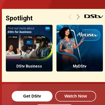
Spotlight
DStv Business
MyDStv
Get DStv
Watch Now