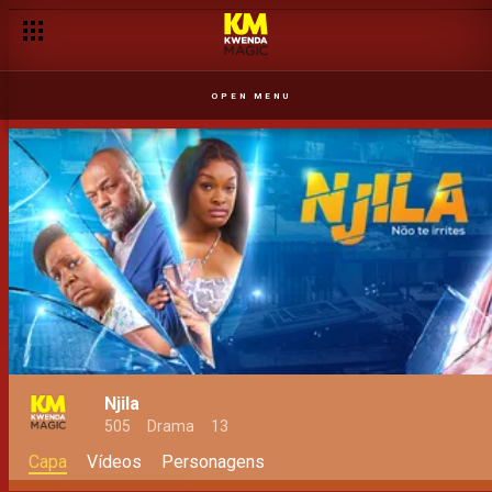
OPEN MENU
Njila
505
Drama
13
Capa
Vídeos
Personagens