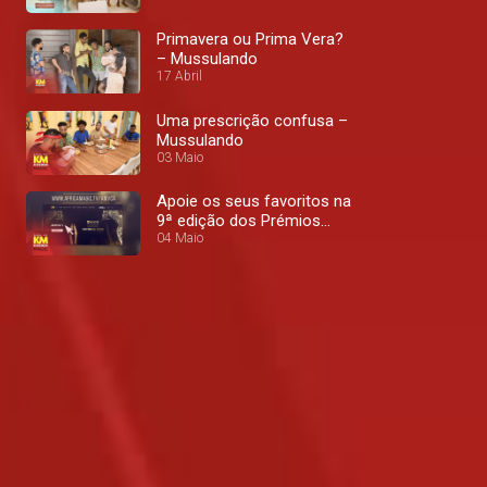
EP24
Primavera ou Prima Vera?
– Mussulando
17 Abril
Uma prescrição confusa –
Mussulando
03 Maio
Apoie os seus favoritos na
9ª edição dos Prémios
AMVCA – Kwenda Magic
04 Maio