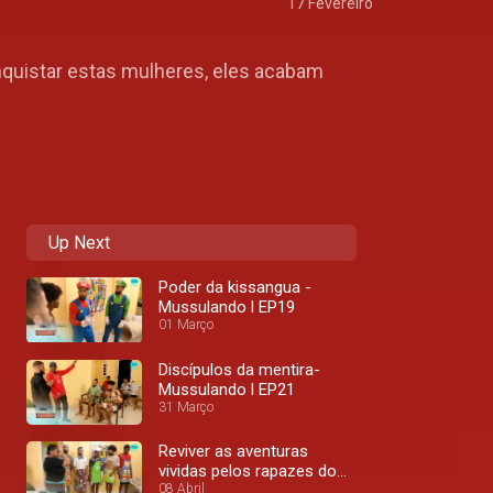
17 Fevereiro
nquistar estas mulheres, eles acabam
Up Next
Poder da kissangua -
Mussulando l EP19
01 Março
Discípulos da mentira-
Mussulando l EP21
31 Março
Reviver as aventuras
vividas pelos rapazes do
Mussulo - Mussulando l
08 Abril