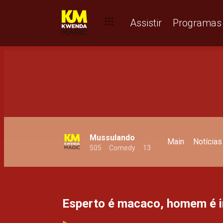
Aldrabão vs. aguentar com estilo - Mussulando
Assistir
Programas
Mussulando
Main
Notícias
505
Comedy
13
Esperto é macaco, homem é i