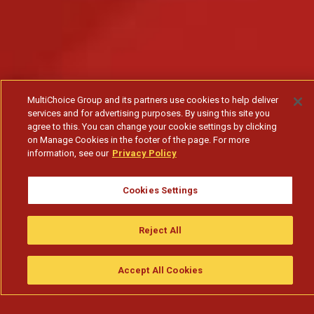
MultiChoice Group and its partners use cookies to help deliver
services and for advertising purposes. By using this site you
agree to this. You can change your cookie settings by clicking
on Manage Cookies in the footer of the page. For more
information, see our
Privacy Policy
Cookies Settings
Reject All
Accept All Cookies
Assistir
Compre
guia da tv
Search
Menu