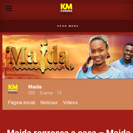
OPEN MENU
Maida
505
Drama
13
Página inicial
Notícias
Vídeos
Maida regressa a casa – Maida