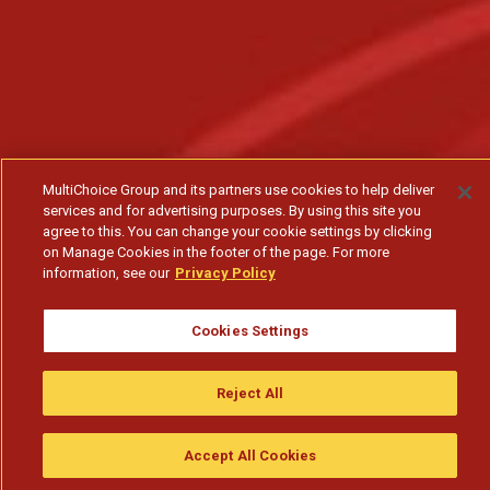
MultiChoice Group and its partners use cookies to help deliver
services and for advertising purposes. By using this site you
agree to this. You can change your cookie settings by clicking
on Manage Cookies in the footer of the page. For more
information, see our
Privacy Policy
Cookies Settings
Reject All
Accept All Cookies
Assistir
Compre
guia da tv
Search
Menu