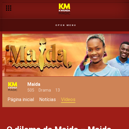
A maior traição do Ivandro – Maida
OPEN MENU
Maida
505
Drama
13
Página inicial
Notícias
Vídeos