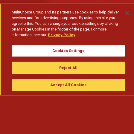
MultiChoice Group and its partners use cookies to help deliver
services and for advertising purposes. By using this site you
agree to this. You can change your cookie settings by clicking
on Manage Cookies in the footer of the page. For more
information, see our
Privacy Policy
Cookies Settings
Reject All
Accept All Cookies
Assistir
Compre
guia da tv
Search
Menu