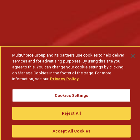
MultiChoice Group and its partners use cookies to help deliver
services and for advertising purposes. By using this site you
agree to this. You can change your cookie settings by clicking
on Manage Cookies in the footer of the page. For more
information, see our
Privacy Policy
Cookies Settings
Reject All
Accept All Cookies
Assistir
Compre
guia da tv
Search
Menu