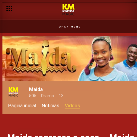
OPEN MENU
Maida
505
Drama
13
Página inicial
Notícias
Vídeos