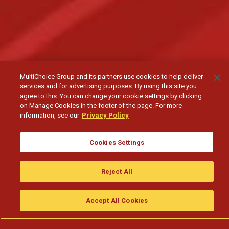
MultiChoice Group and its partners use cookies to help deliver
services and for advertising purposes. By using this site you
agree to this. You can change your cookie settings by clicking
on Manage Cookies in the footer of the page. For more
information, see our
Privacy Policy
Cookies Settings
Reject All
Accept All Cookies
Assistir
Compre
guia da tv
Search
Menu