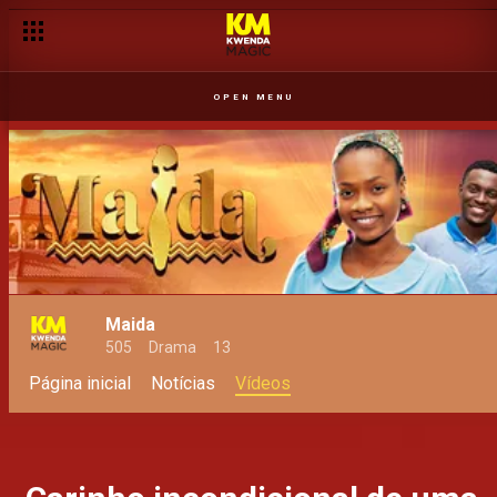
OPEN MENU
Maida
505
Drama
13
Página inicial
Notícias
Vídeos