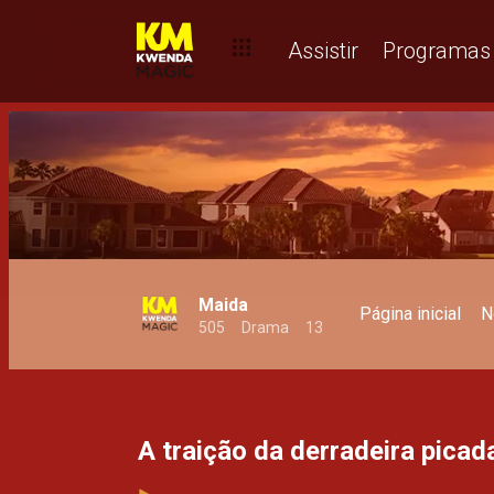
A maior traição do Ivandro – Maida
Assistir
Programas
Maida
Página inicial
N
505
Drama
13
A traição da derradeira pica