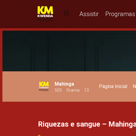
Um beco sem saída – Mahinga
Assistir
Programas
Mahinga
Página Inicial
N
505
Drama
13
Riquezas e sangue – Mahing