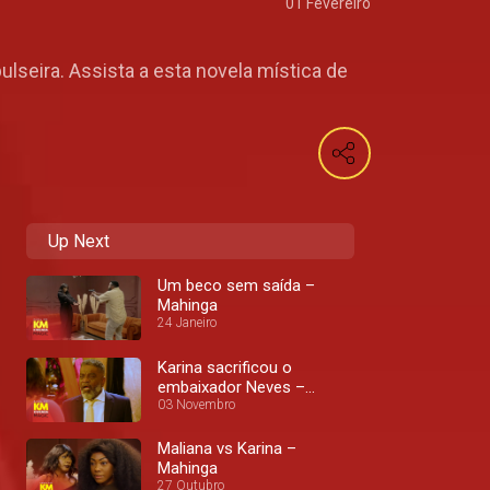
01 Fevereiro
seira. Assista a esta novela mística de
Up Next
Um beco sem saída –
Mahinga
24 Janeiro
Karina sacrificou o
embaixador Neves –
Mahinga
03 Novembro
Maliana vs Karina –
Mahinga
27 Outubro