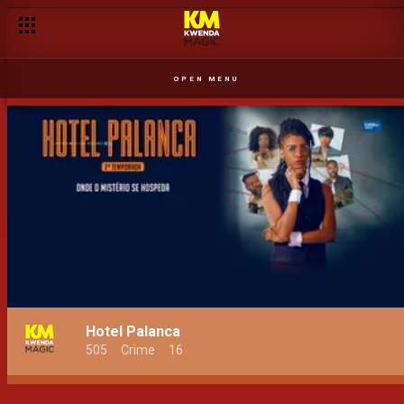
OPEN MENU
Hotel Palanca
505
Crime
16