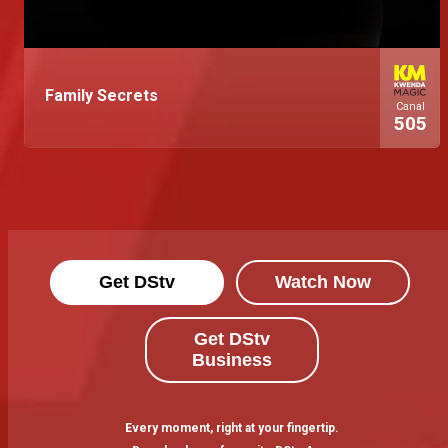
Family Secrets
Canal
505
Get DStv
Watch Now
Get DStv
Business
Every moment, right at your fingertip.