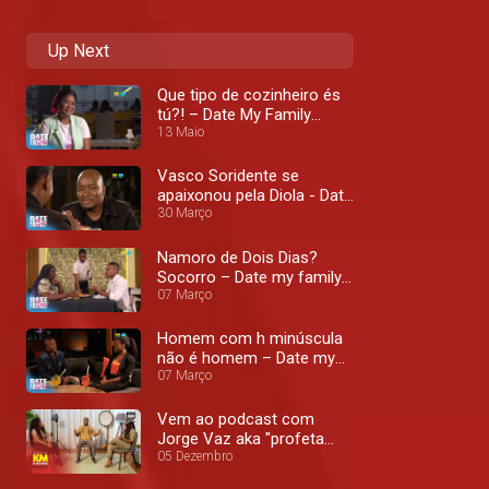
Up Next
Que tipo de cozinheiro és
tú?! – Date My Family
Moçambique
13 Maio
Vasco Soridente se
apaixonou pela Diola - Date
My Family Moçambique
30 Março
Namoro de Dois Dias?
Socorro – Date my family
Moz
07 Março
Homem com h minúscula
não é homem – Date my
family Moz
07 Março
Vem ao podcast com
Jorge Vaz aka "profeta
Jacinto" na novela Maida
05 Dezembro