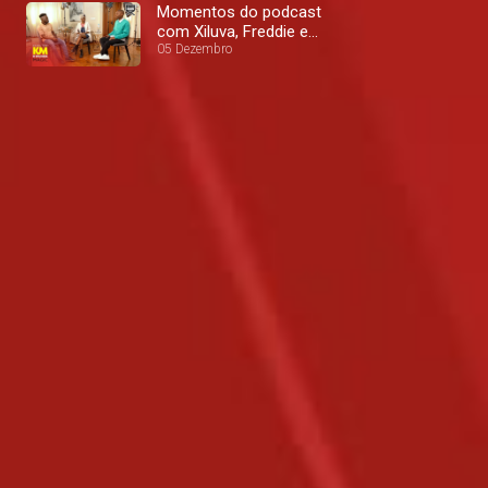
Momentos do podcast
com Xiluva, Freddie e
Armando Engomadinho–
05 Dezembro
Maida