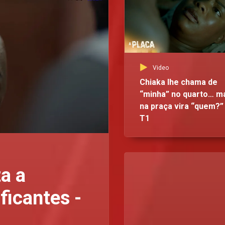
Video
Chiaka lhe chama de
“minha” no quarto… m
na praça vira “quem?” 
T1
a a
ficantes -