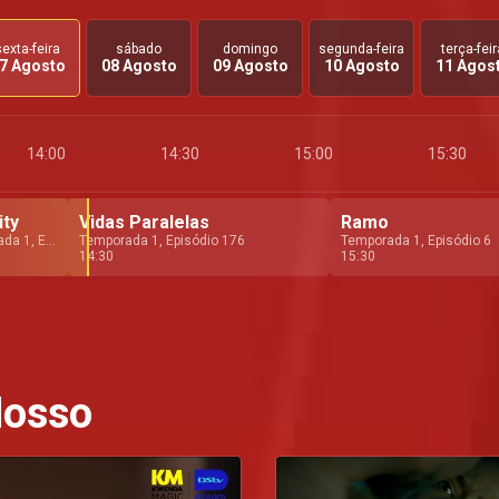
sexta-feira
sábado
domingo
segunda-feira
terça-feir
7 Agosto
08 Agosto
09 Agosto
10 Agosto
11 Agos
14:00
14:30
15:00
15:30
ity
Vidas Paralelas
Ramo
Temporada 1, Episódio 238
Temporada 1, Episódio 176
Temporada 1, Episódio 6
14:30
15:30
Nosso