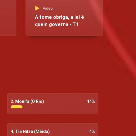
Video
A fome obriga, a lei é
quem governa - T1
2. Monifa (O Rio)
14
%
4. Tia Nilza (Maida)
4
%