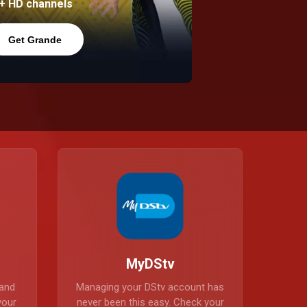
+ HD channels
Get Grande
MyDStv
 and
Managing your DStv account has
your
never been this easy. Check your