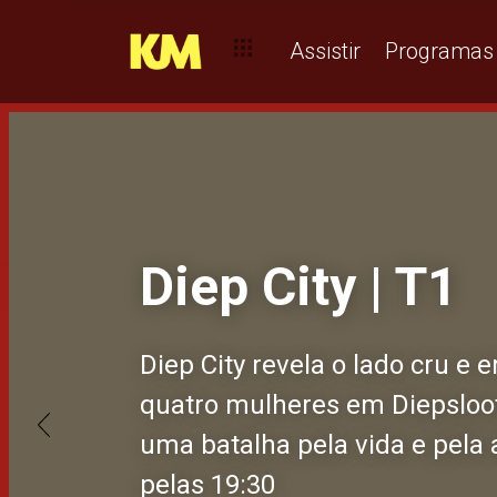
Assistir
Programas
Vidas Paralela
Segredos de Fa
Diep City | T1
Vidas Paralelas acompanha a
Segredos de Família acompa
Diep City revela o lado cru e
redenção da família Cumbe 
uma advogada presos num ca
quatro mulheres em Diepsloot
marcado por sobrevivência, s
que expõe mentiras, traições 
uma batalha pela vida e pela a
ambição e amores fracturado
impossíveis dentro das própria
pelas 19:30
as ruas intensas de Maputo | 2