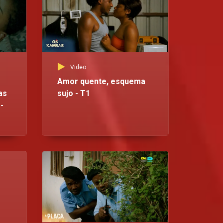
Video
Amor quente, esquema
as
sujo - T1
-
Vid
Bo
da