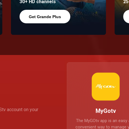
30+ HD channels
25
Get Grande Plus
Stv account on your
MyGotv
The MyGOtv app is an easy
convenient way to manage 