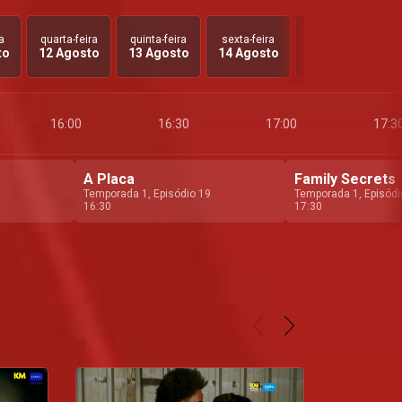
a
quarta-feira
quinta-feira
sexta-feira
sábado
to
12 Agosto
13 Agosto
14 Agosto
15 Agosto
16:00
16:30
17:00
17:3
A Placa
Family Secrets
Temporada 1, Episódio 19
Temporada 1, Episódi
16:30
17:30