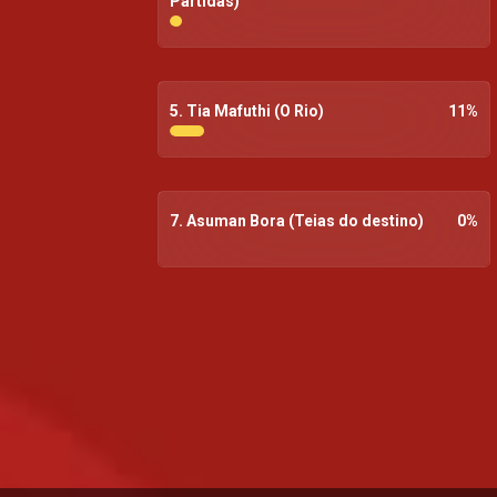
Partidas)
5. Tia Mafuthi (O Rio)
11
%
7. Asuman Bora (Teias do destino)
0
%