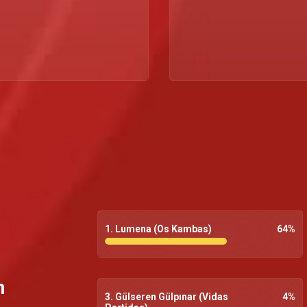
1. Lumena (Os Kambas)
64
%
m
3. Gülseren Gülpınar (Vidas
4
%