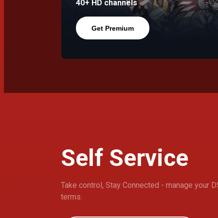
40+ HD channels
Get Premium
Self Service
Take control, Stay Connected - manage your D
terms.