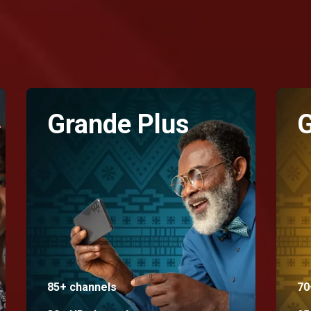
Grande Plus
85+ channels
70