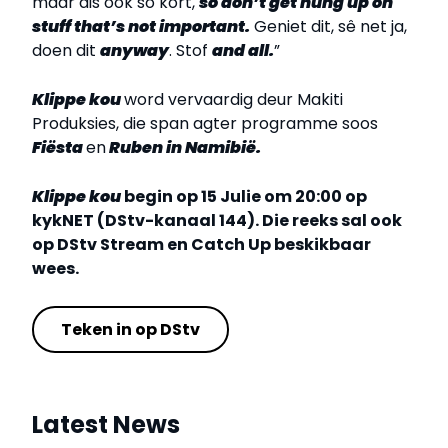
maar dis ook so kort,
so don’t get hung up on
stuff that’s not important.
Geniet dit, sê net ja,
doen dit
anyway
. Stof
and all.
”
Klippe kou
word vervaardig deur Makiti
Produksies, die span agter programme soos
Fiësta
en
Ruben in Namibië.
Klippe kou
begin op 15 Julie om 20:00 op
kykNET (DStv-kanaal 144). Die reeks sal ook
op DStv Stream en Catch Up beskikbaar
wees.
Teken in op DStv
Latest News