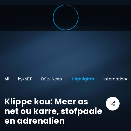
All
kykNET
DStv News
Highlights
International
Klippe kou: Meer as
net ou karre, stofpaaie
en adrenalien