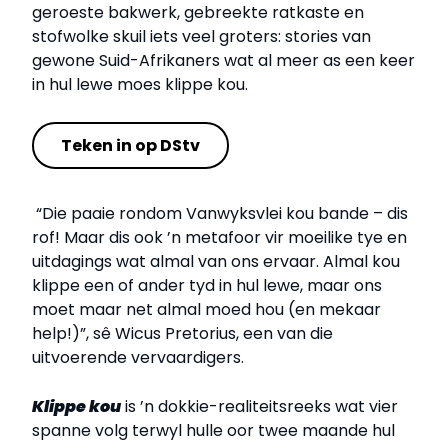
geroeste bakwerk, gebreekte ratkaste en
stofwolke skuil iets veel groters: stories van
gewone Suid-Afrikaners wat al meer as een keer
in hul lewe moes klippe kou.
Teken in op DStv
“Die paaie rondom Vanwyksvlei kou bande – dis
rof! Maar dis ook ’n metafoor vir moeilike tye en
uitdagings wat almal van ons ervaar. Almal kou
klippe een of ander tyd in hul lewe, maar ons
moet maar net almal moed hou (en mekaar
help!)”, sê Wicus Pretorius, een van die
uitvoerende vervaardigers.
Klippe kou
is ’n dokkie-realiteitsreeks wat vier
spanne volg terwyl hulle oor twee maande hul