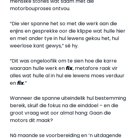
menslike stories wat saam met die
motorbouproses ontvou.
“Die vier spanne het so met die werk aan die
enjins en gesprekke oor die klippe wat hulle hier
en met ander tye in hul lewens gekou het, hul
weerlose kant gewys,” sê hy.
“Dit was ongelooflik om te sien hoe die karre
waaraan hulle werk en
fix
, metafore raak vir
alles wat hulle al in hul eie lewens moes verduur
en
fix
.”
Wanneer die spanne uiteindelik hul bestemming
bereik, skuif die fokus na die einddoel – en die
groot vraag wat oor almal hang: Gaan die
motors dit maak?
Ná maande se voorbereiding en ’n uitdagende