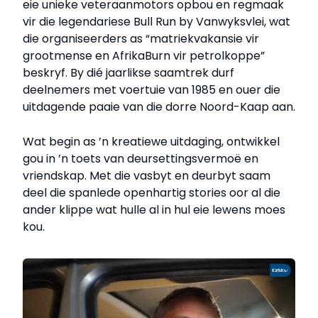
eie unieke veteraanmotors opbou en regmaak
vir die legendariese Bull Run by Vanwyksvlei, wat
die organiseerders as “matriekvakansie vir
grootmense en AfrikaBurn vir petrolkoppe”
beskryf. By dié jaarlikse saamtrek durf
deelnemers met voertuie van 1985 en ouer die
uitdagende paaie van die dorre Noord-Kaap aan.
Wat begin as ’n kreatiewe uitdaging, ontwikkel
gou in ’n toets van deursettingsvermoë en
vriendskap. Met die vasbyt en deurbyt saam
deel die spanlede openhartig stories oor al die
ander klippe wat hulle al in hul eie lewens moes
kou.