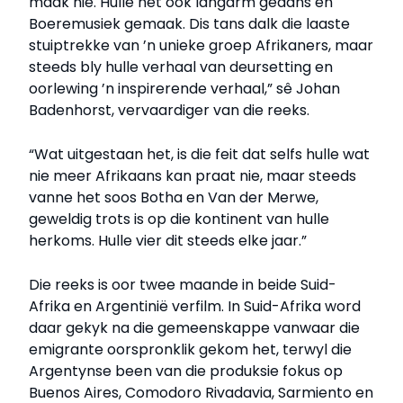
maak nie. Hulle het ook langarm gedans en
Boeremusiek gemaak. Dis tans dalk die laaste
stuiptrekke van ’n unieke groep Afrikaners, maar
steeds bly hulle verhaal van deursetting en
oorlewing ’n inspirerende verhaal,” sê Johan
Badenhorst, vervaardiger van die reeks.
“Wat uitgestaan het, is die feit dat selfs hulle wat
nie meer Afrikaans kan praat nie, maar steeds
vanne het soos Botha en Van der Merwe,
geweldig trots is op die kontinent van hulle
herkoms. Hulle vier dit steeds elke jaar.”
Die reeks is oor twee maande in beide Suid-
Afrika en Argentinië verfilm. In Suid-Afrika word
daar gekyk na die gemeenskappe vanwaar die
emigrante oorspronklik gekom het, terwyl die
Argentynse been van die produksie fokus op
Buenos Aires, Comodoro Rivadavia, Sarmiento en