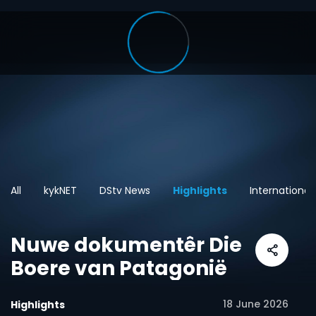
All
kykNET
DStv News
Highlights
International
Nuwe dokumentêr Die
Boere van Patagonië
18 June 2026
Highlights