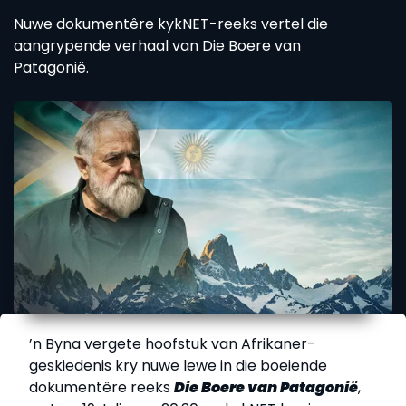
Nuwe dokumentêre kykNET-reeks vertel die
aangrypende verhaal van Die Boere van
Patagonië.
’n Byna vergete hoofstuk van Afrikaner-
geskiedenis kry nuwe lewe in die boeiende
dokumentêre reeks
Die Boere van Patagonië
,