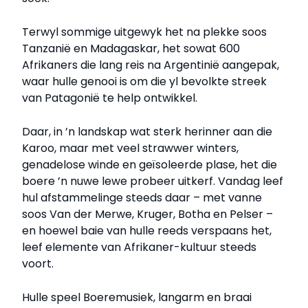
Terwyl sommige uitgewyk het na plekke soos
Tanzanië en Madagaskar, het sowat 600
Afrikaners die lang reis na Argentinië aangepak,
waar hulle genooi is om die yl bevolkte streek
van Patagonië te help ontwikkel.
Daar, in ’n landskap wat sterk herinner aan die
Karoo, maar met veel strawwer winters,
genadelose winde en geïsoleerde plase, het die
boere ’n nuwe lewe probeer uitkerf. Vandag leef
hul afstammelinge steeds daar – met vanne
soos Van der Merwe, Kruger, Botha en Pelser –
en hoewel baie van hulle reeds verspaans het,
leef elemente van Afrikaner-kultuur steeds
voort.
Hulle speel Boeremusiek, langarm en braai