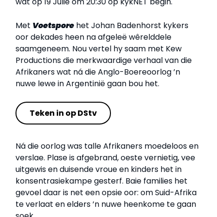
wat op 19 Julie om 20:30 op kykNET begin.
Met
Voetspore
het Johan Badenhorst kykers
oor dekades heen na afgeleë wêrelddele
saamgeneem. Nou vertel hy saam met Kew
Productions die merkwaardige verhaal van die
Afrikaners wat ná die Anglo-Boereoorlog ’n
nuwe lewe in Argentinië gaan bou het.
Teken in op DStv
Ná die oorlog was talle Afrikaners moedeloos en
verslae. Plase is afgebrand, oeste vernietig, vee
uitgewis en duisende vroue en kinders het in
konsentrasiekampe gesterf. Baie families het
gevoel daar is net een opsie oor: om Suid-Afrika
te verlaat en elders ’n nuwe heenkome te gaan
soek.