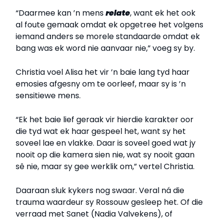
“Daarmee kan ’n mens
relate
, want ek het ook
al foute gemaak omdat ek opgetree het volgens
iemand anders se morele standaarde omdat ek
bang was ek word nie aanvaar nie,” voeg sy by.
Christia voel Alisa het vir ’n baie lang tyd haar
emosies afgesny om te oorleef, maar sy is ’n
sensitiewe mens.
“Ek het baie lief geraak vir hierdie karakter oor
die tyd wat ek haar gespeel het, want sy het
soveel lae en vlakke. Daar is soveel goed wat jy
nooit op die kamera sien nie, wat sy nooit gaan
sê nie, maar sy gee werklik om,” vertel Christia.
Daaraan sluk kykers nog swaar. Veral ná die
trauma waardeur sy Rossouw gesleep het. Of die
verraad met Sanet (Nadia Valvekens), of