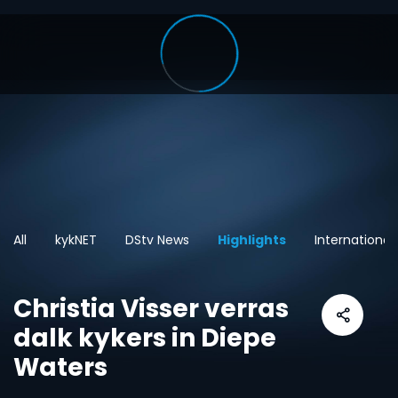
All
kykNET
DStv News
Highlights
International
Christia Visser verras
dalk kykers in Diepe
Waters