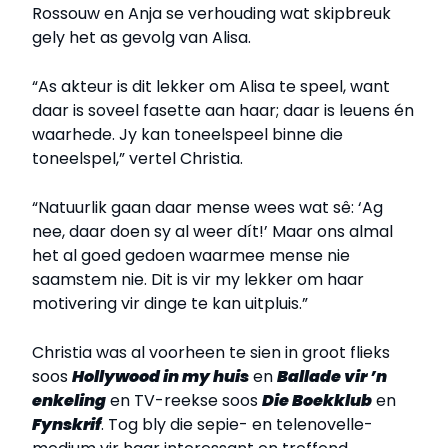
Rossouw en Anja se verhouding wat skipbreuk
gely het as gevolg van Alisa.
“As akteur is dit lekker om Alisa te speel, want
daar is soveel fasette aan haar; daar is leuens én
waarhede. Jy kan toneelspeel binne die
toneelspel,” vertel Christia.
“Natuurlik gaan daar mense wees wat sê: ‘Ag
nee, daar doen sy al weer dít!’ Maar ons almal
het al goed gedoen waarmee mense nie
saamstem nie. Dit is vir my lekker om haar
motivering vir dinge te kan uitpluis.”
Christia was al voorheen te sien in groot flieks
soos
Hollywood in my huis
en
Ballade vir ’n
enkeling
en TV-reekse soos
Die Boekklub
en
Fynskrif
. Tog bly die sepie- en telenovelle-