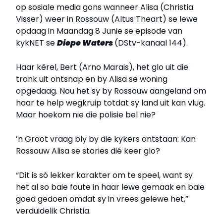
op sosiale media gons wanneer Alisa (Christia
Visser) weer in Rossouw (Altus Theart) se lewe
opdaag in Maandag 8 Junie se episode van
kykNET se
Diepe Waters
(DStv-kanaal 144).
Haar kêrel, Bert (Arno Marais), het glo uit die
tronk uit ontsnap en by Alisa se woning
opgedaag. Nou het sy by Rossouw aangeland om
haar te help wegkruip totdat sy land uit kan vlug.
Maar hoekom nie die polisie bel nie?
’n Groot vraag bly by die kykers ontstaan: Kan
Rossouw Alisa se stories dié keer glo?
“Dit is só lekker karakter om te speel, want sy
het al so baie foute in haar lewe gemaak en baie
goed gedoen omdat sy in vrees gelewe het,”
verduidelik Christia.