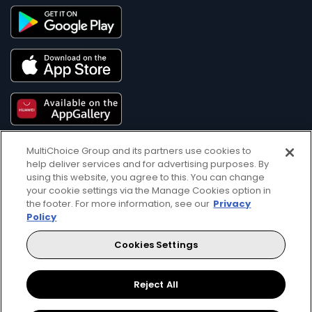
MultiChoice Group and its partners use cookies to
help deliver services and for advertising purposes. By
using this website, you agree to this. You can change
your cookie settings via the Manage Cookies option in
the footer. For more information, see our
Privacy
Policy
Get DStv
Watch Now
Cookies Settings
Every moment, right at your fingertip.
Download your favourite DStv App.
Reject All