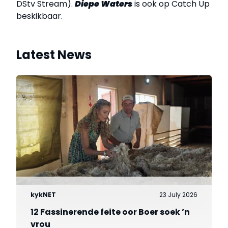
DStv Stream).
Diepe Waters
is ook op Catch Up
beskikbaar.
Latest News
kykNET
23 July 2026
12 Fassinerende feite oor Boer soek ’n
vrou