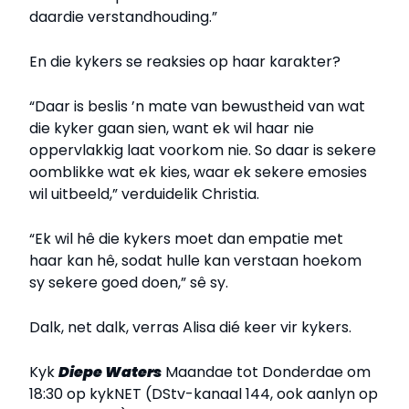
daardie verstandhouding.”
En die kykers se reaksies op haar karakter?
“Daar is beslis ’n mate van bewustheid van wat
die kyker gaan sien, want ek wil haar nie
oppervlakkig laat voorkom nie. So daar is sekere
oomblikke wat ek kies, waar ek sekere emosies
wil uitbeeld,” verduidelik Christia.
“Ek wil hê die kykers moet dan empatie met
haar kan hê, sodat hulle kan verstaan hoekom
sy sekere goed doen,” sê sy.
Dalk, net dalk, verras Alisa dié keer vir kykers.
Kyk
Diepe Waters
Maandae tot Donderdae om
18:30 op kykNET (DStv-kanaal 144, ook aanlyn op