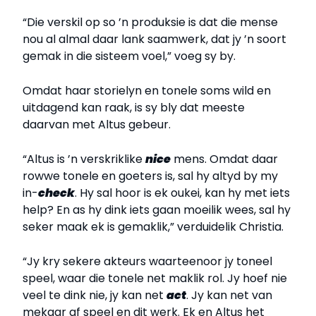
“Die verskil op so ’n produksie is dat die mense
nou al almal daar lank saamwerk, dat jy ’n soort
gemak in die sisteem voel,” voeg sy by.
Omdat haar storielyn en tonele soms wild en
uitdagend kan raak, is sy bly dat meeste
daarvan met Altus gebeur.
“Altus is ’n verskriklike
nice
mens. Omdat daar
rowwe tonele en goeters is, sal hy altyd by my
in-
check
. Hy sal hoor is ek oukei, kan hy met iets
help? En as hy dink iets gaan moeilik wees, sal hy
seker maak ek is gemaklik,” verduidelik Christia.
“Jy kry sekere akteurs waarteenoor jy toneel
speel, waar die tonele net maklik rol. Jy hoef nie
veel te dink nie, jy kan net
act
. Jy kan net van
mekaar af speel en dit werk. Ek en Altus het