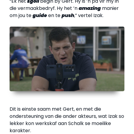
“Ek het
Egoli
begin by Gert. Hy is ’n pa vir my in
die vermaakbedryf. Hy het ’n
amazing
manier
om jou te
guide
en te
push
,” vertel Izak.
Dit is einste saam met Gert, en met die
ondersteuning van die ander akteurs, wat Izak so
lekker kon werkskaf aan Schalk se moeilike
karakter.