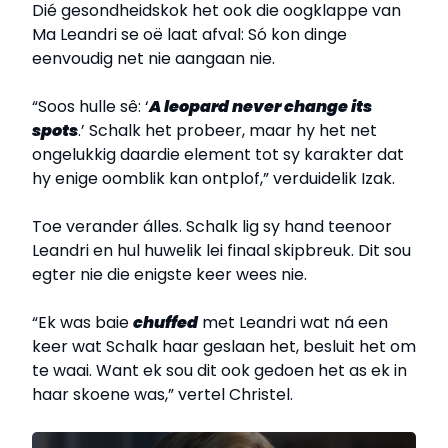
Dié gesondheidskok het ook die oogklappe van
Ma Leandri se oë laat afval: Só kon dinge
eenvoudig net nie aangaan nie.
“Soos hulle sê: ‘
A leopard never change its
spots
.’ Schalk het probeer, maar hy het net
ongelukkig daardie element tot sy karakter dat
hy enige oomblik kan ontplof,” verduidelik Izak.
Toe verander álles. Schalk lig sy hand teenoor
Leandri en hul huwelik lei finaal skipbreuk. Dit sou
egter nie die enigste keer wees nie.
“Ek was baie
chuffed
met Leandri wat ná een
keer wat Schalk haar geslaan het, besluit het om
te waai. Want ek sou dit ook gedoen het as ek in
haar skoene was,” vertel Christel.