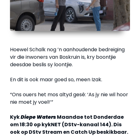
Hoewel Schalk nog ’n aanhoudende bedreiging
vir die inwoners van Boskruin is, kry boontjie
deesdae beslis sy loontjie.
En dit is ook maar goed so, meen Izak.
“Ons ouers het mos altyd gesê: ‘As jy nie wil hoor
nie moet jy voel!’”
Kyk
Diepe Waters
Maandae tot Donderdae
om 18:30 op kykNET (DStv-kanaal 144). Dis
ook op DStv Stream en Catch Up beskikbaar.