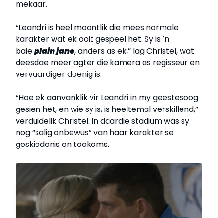
mekaar.
“Leandri is heel moontlik die mees normale
karakter wat ek ooit gespeel het. Sy is ’n
baie
plain jane
, anders as ek,” lag Christel, wat
deesdae meer agter die kamera as regisseur en
vervaardiger doenig is.
“Hoe ek aanvanklik vir Leandri in my geestesoog
gesien het, en wie sy is, is heeltemal verskillend,”
verduidelik Christel. In daardie stadium was sy
nog “salig onbewus” van haar karakter se
geskiedenis en toekoms.