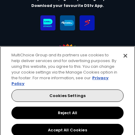
Download your favourite DStv App.
MultiChoice Group and its partners use cookies to
help deliver services and for advertising purposes. By
MultiChoice Website
Terms & Conditions
using this website, you agree to this. You can change
your cookie settings via the Manage Cookies option in
Privacy & Cookie Notice
Responsible Disclosure Policy
the footer. For more information, see our
Privacy
Copyright
Careers
Manage Cookies
Policy
© 2025 MultiChoice (PTY) LTD. All rights reserved
Cookies Settings
Instagram
Facebook
YouTube
Reject All
Accept All Cookies