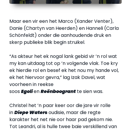
Maar een vir een het Marco (Xander Venter),
Danie (Chartyn van Heerden) en Hanneli (Carla
Schönfeldt) onder die aanhoudende druk en
skerp publieke blik begin struikel.
“As akteur het ek nogal lank gebid vir ’n rol wat
my kan uitdaag tot op ’n volgende vlak. Toe kry
ek hierdie rol en besef ek het nou my hande vol,
ek het hiervoor gevra,” lag Izak Davel, wat
voorheen in reekse
soos
Egoli
en
Reënboogrant
te sien was.
Christel het ’n paar keer oor die jare vir rolle
in
Diepe Waters
oudisie, maar die regte
karakter het net nie oor haar pad gekom nie.
Tot Leandri, al is hulle twee baie verskillend van