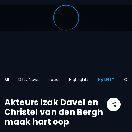
All
DStv News
Local
Highlights
kykNET
Car
Akteurs Izak Davel en
Christel van den Bergh
maak hart oop