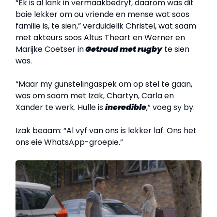
“Ek is al lank in vermaakbedryf, daarom was dit
baie lekker om ou vriende en mense wat soos
familie is, te sien,” verduidelik Christel, wat saam
met akteurs soos Altus Theart en Werner en
Marijke Coetser in
Getroud met rugby
te sien
was.
“Maar my gunstelingaspek om op stel te gaan,
was om saam met Izak, Chartyn, Carla en
Xander te werk. Hulle is
incredible
,” voeg sy by.
Izak beaam: “Al vyf van ons is lekker laf. Ons het
ons eie WhatsApp-groepie.”