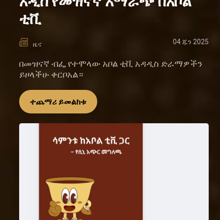
አዲስ የመዝናኛ አማራጭ በአቦል
ቲቪ
04 ጁን 2025
ዜና
በመዝናኛ ብፌ የተሞላው አቦል ቲቪ አዳዲስ ድራማዎችን
ይዞላችሁ ቀርቦአል።
ተጨማሪ ይመልከቱ