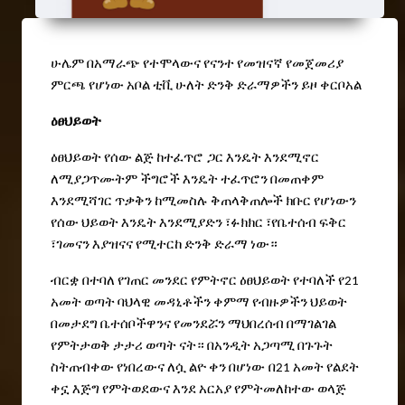
ሁሌም
በአማራጭ
የተሞላውና
የናንተ
የመዝናኛ
የመጀመሪያ
ምርጫ
የሆነው
አቦል
ቲቪ
ሁለት
ድንቅ
ድራማዎችን
ይዞ
ቀርቦአል
ዕፀህይወት
ዕፀህይወት
የሰው
ልጅ
ከተፈጥሮ ጋር
እንዴት
እንደሚኖር
ለሚያጋጥሙትም
ችግሮች
እንዴት
ተፈጥሮን
በመጠቀም
እንደሚሻገር
ጥቃቅን
ከሚመስሉ
ቅጠላቅጠሎች
ክቡር
የሆነውን
የሰው
ህይወት
እንዴት
እንደሚያድን
፣
ፉክክር
፣የቤተሰብ
ፍቅር
፣ገመናን
እያዝናና
የሚተርከ
ድንቅ
ድራማ
ነው።
ብርቋ
በተባለ
የገጠር
መንደር
የምትኖር
ዕፀህይወት
የተባለች
የ
21
አመት
ወጣት
ባህላዊ
መዳኒቶችን
ቀምማ
የብዙዎችን
ህይወት
በመታደግ
ቤተሰቦችዋንና
የመንደሯን
ማህበረሰብ
በማገልገል
የምትታወቅ
ታታሪ
ወጣት
ናት።
በአንዲት
አጋጣሚ
በጉጉት
ስትጠብቀው
የነበረውና
ለሷ
ልዮ
ቀን
በሆነው በ
አመት
የልደት
21
ቀኗ
እጅግ
የምትወደውና
እንደ
አርአያ
የምትመለከተው
ወላጅ