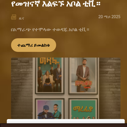
የመዝናኛ እልፍኙ አቦል ቲቪ።
20 ሜይ 2025
ዜና
በአማራጭ የተሞላው ተወዳጁ አቦል ቲቪ።
ተጨማሪ ይመልከቱ