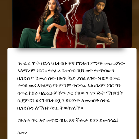
ከተፈሪ ሞት በኋላ የቤተሰቡ ዋና የገንዘብ ምንጭ መጨረሻው
አላማረም ነበር። የተፈሪ ቤተሰብ በህገ ወጥ የተገነባውን
ቢዝነስ የሚመራ ሰው በአስቸኳይ ያስፈልገው ነበር። ሰመረ
ቀጣዩ መሪ እንደሚሆን ምንም ጥርጣሬ አልነበረም ነገር ግን
ሰመረ ከስራ ባልደረቦቻቸው ጋር ያለውን ግንኙነት ማበላሸት
ሲጀምር፣ ሀረግ የቤተሰቧን ደህንነት ለመጠበቅ ስትል
ቢዝነሱን ለማስተዳደር ትወስናለች።
የሁለቱ ጥሩ እና መጥፎ ባህሪ እና ችሎታ ይሄን ይመስላል፤
ሰመረ