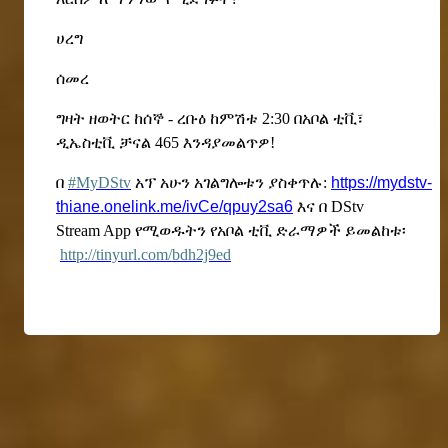
ሀረግ
ሰመረ
ግዛት ዘወትር ከሰኞ - ረቡዕ ከምሽቱ
2:30 በአቦል ቲቪ፣
ዲኤስቲቪ ቻናል 465 እንዳያመልጥዎ!
በ
#MyDStv
አፕ አሁን አገልግሎቱን ያስቀጥሉ:
https://mydstv-
thiane.onelink.me/ivCe/qpuy2sa6
እና በ DStv
Stream App የሚወዱትን የአቦል ቲቪ ድራማዎች ይመልከቱ፡
http://tinyurl.com/bdh2j9ed