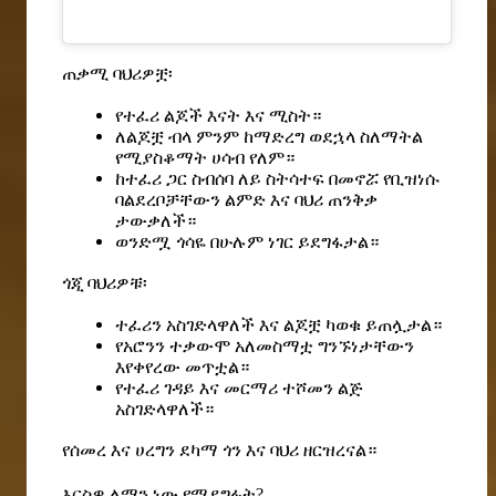
ጠቃሚ ባህሪዎቿ፡
የተፈሪ ልጆች እናት እና ሚስት።
ለልጆቿ ብላ ምንም ከማድረግ ወደኋላ ስለማትል
የሚያስቆማት ሀሳብ የለም።
ከተፈሪ ጋር ስብሰባ ለይ ስትሳተፍ በመኖሯ የቢዝነሱ
ባልደረቦቻቸውን ልምድ እና ባህሪ ጠንቅቃ
ታውቃለች።
ወንድሟ ጎሳዬ በሁሉም ነገር ይደግፋታል።
ጎጂ ባህሪዎቹ፡
ተፈሪን አስገድላዋለች እና ልጆቿ ካወቁ ይጠሏታል።
የአሮንን ተቃውሞ አለመስማቷ ግንኙነታቸውን
እየቀየረው መጥቷል።
የተፈሪ ገዳይ እና መርማሪ ተሾመን ልጅ
አስገድላዋለች።
የሰመረ እና ሀረግን ደካማ ጎን እና ባህሪ ዘርዝረናል።
እርስዎ ለማን ነው የሚደግፉት?