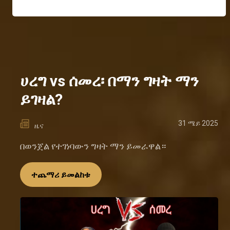
ሀረግ vs ሰመረ፡ በማን ግዛት ማን
ይገዛል?
31 ሜይ 2025
ዜና
በወንጀል የተገነባውን ግዛት ማን ይመራዋል።
ተጨማሪ ይመልከቱ