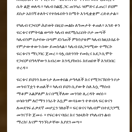
ሴት
ልጅ
ወለዱ።
ካሌብ
ከልጁ
ጋር
ጠንካራ
ዝምድና
ፈጠረ፤
ይህም
ደስታ
አስገኝቶለትና
የተከፋበትን
ስሜት
እንዲቋቋም
ረድቶታል።
የካሌብ
የጋብቻ
ሕይወት
በዚህ
መልኩ
ለዓመታት
ቀጠለ።
አንድ
ቀን
ፍርቱና
የምትባል
ወጣት
ካሌብ
ወደሚሰራበት
ቦታ
መጣች
ካሌብንም
ስታየው
በጣም
ደነገጠች
ምክንያቱም
ካሌብ
ከዚህ
በፊት
የምታውቀውን
ሰው
ይመስላል።
ካሌብ
በአጋጣሚው
ተማርኮ
ፍርቱናን
ማነጋገር
ጀመረ።
ባሏ
በድንገት
የመኪና
አደጋ
ሲሞት
የጋብቻ
በዓላቸውን
አብረው
እንዲያከብሩ
እየጠበቀች
እንደነበር
ተረዳ።
ፍርቱና
ይህንን
እውነታ
ለመቀበል
ታግላለች
እና
የሚገናኙበትን
ቦታ
መጎብኘቷን
ቀጠለች።
ካሌብ
ይህን
ሲያውቅ
ስለ
እሷ
ማሰብ
ማቆም
አልቻለም
እና
በሚችለው
መንገድ
ሊረዳት
ወሰነ።
ሀሳቡንም
ለሮማን
ነገራት
እሷም
ውሳኔውን
ተቀብላ
ፍርቱናን
ለመደገፍ
ፈቃደኛ
መሆኗን
ገለፀች።
ፍርቱናና
ካሌብም
በተደጋጋሚ
መገናኘት
ጀመሩ
።
የፍርቱና
ባህሪ
እና
ንፁህነት
የካሌብን
ልብ
ማረከ፣
እናም
ግንኙነታቸው
እያደገ
መጣ።