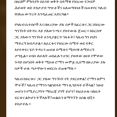
በዚህም
ምክንያት
በአንድ
ወቅት
ሰላማዊ
የነበረው
የጋብቻ
ሕይወት
ወደ
ተከታታይ
ግጭቶችና
አለመግባባቶች
በመቀየር
ካሌብ
የበለጠ
ውጥረት
እንዲፈጠር
አድርጓል።
የካሌብ
ቤተሰቦች
እና
በዙሪያው
ያሉ
ሰዎች
ከፈርቱና
ጋር
በነበረው
ግንኙነት
በትዳሩ
ላይ
ያለውን
ጫና
ያስተውሉ
ጀመር።
ከእርስዋ
ጋር
ያለውን
ግንኙነት
እንዲያቋርጥ
ገፋፉት፤
ካሌብ
ግን
ይህን
ማድረግ
ከብዶታል።
ለፈርቱና
የነበረው
ስሜት
ወደ
ፍቅር
እየተቀየረ
ሄዶ
ትዳሩን
ጠብቆ
ስሜቱን
ሚዛናዊ
ለማድረግ
ታግሏል።
ሀሳቡ
ለሁለት
መከፈሉን
ሀገር
ያወቀው
ፀሀይ
የሞቀው
ጉዳይ
በሆነበት
ወቅት
ሚስቱ
ሮማን
መሞቷ
ሲሰማ
በዙሪያው
ያሉ
ሰዎች
ሁሉ
ጣታቸውን
ወደርሱ
ይጠቁማሉ።
ካሌብ
ከፍርቱና
ጋር
ያለው
ግንኙነት
የት
ያደርሰዋል
ሮማን
ለምን
?
ሞተች
ካሌብ
ሮማንን
ካልገደላት
ማን
ሊገድላት
ይችላል
ንፁህ
?
?
መሆኑን
የሚያረጋግጥ
ማስረጃ
ያገኝ
ይሆን
የዚህ
ሁሉ
ባለቤት
?
ፍርቱና
ልትሆን
ትችላለች
መልሱን
ለማግኘት
አቦል
ቲቪን
?
ይከታተሉ።