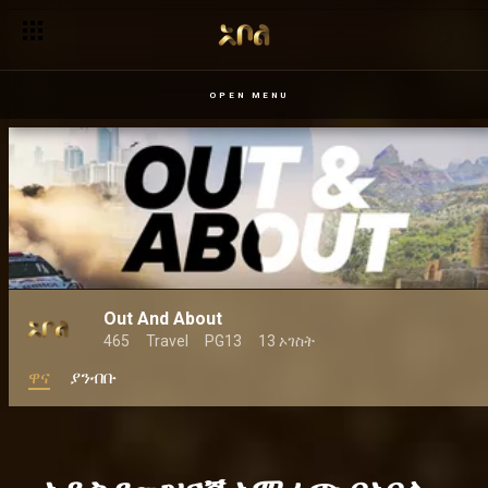
OPEN MENU
Out And About
465
Travel
PG13
13 ኦገስት
ዋና
ያንብቡ