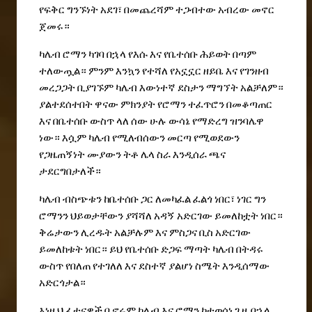
የፍቅር
ግንኙነት
አደገ፣
በመጨረሻም
ተጋብተው
አብረው
መኖር
ጀመሩ።
ካሌብ
ሮማን
ካገባ
በኋላ
የእሱ
እና
የቤተሰቡ
ሕይወት
በጣም
ተለውጧል።
ምንም
እንኳን
የተሻለ
የአኗኗር
ዘይቤ
እና
የገንዘብ
መረጋጋት
ቢያገኙም
ካሌብ
እውነተኛ
ደስታን
ማግኘት
አልቻለም።
ያልተደሰተበት
ዋናው
ምክንያት
የሮማን
ተፈጥሮን
በመቆጣጠር
እና
በቤተሰቡ
ውስጥ
ላለ
ሰው
ሁሉ
ውሳኔ
የማድረግ
ዝንባሌዋ
ነው።
እሷም
ካሌብ
የሚለብሰውን
መርጣ
የሚወደውን
የጋዜጠኝነት
ሙያውን
ትቶ
ሌላ
ስራ
እንዲሰራ
ጫና
ታደርግበታለች።
ካሌብ
ብስጭቱን
ከቤተሰቡ
ጋር
ለመካፈል
ፈልጎ
ነበር፣
ነገር
ግን
ሮማንን
ህይወታቸውን
ያሻሻለ
አዳኝ
አድርገው
ይመለከቷት
ነበር።
ቅሬታውን
ሊረዱት
አልቻሉም
እና
ምስጋና
ቢስ
አድርገው
ይመለከቱት
ነበር።
ይህ
የቤተሰቡ
ድጋፍ
ማጣት
ካሌብ
በትዳሩ
ውስጥ
የበለጠ
የተገለለ
እና
ደስተኛ
ያልሆነ
ስሜት
እንዲሰማው
አድርጎታል።
እነዚህ
ፈተናዎች
ቢኖሩም
ካሌብ
እና
ሮማን
ከተወሰነ
ጊዜ
በኋላ