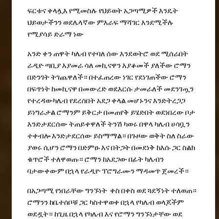
ፍርቱና
ቀላሏእ
የሚመስሉ
የህይወት
አጋጣሚዎች
እንዴት
ህይወታችንን
ወደሌላኛው
ምእራፍ
ማሻገር
እንደሚችሉ
የሚያሳይ
ድራማ
ነው
አንድ
ቀን
ጠዋት
ካሌብ
የተባለ
ሰው
እንደወትሮ
ወደ
ሚሰራበት
ራዲዮ
ጣቢያ
እያመራ
ሳለ
መኪናዋን
እያቆመች
ያለችው
ሮማን
በድንገት
ትገጨዋለች።
በተፈጠረው
ነገር
የደነገጠችው
ሮማን
በፍጥነት
ከመኪናዋ
በመውረድ
ወደእርሱ
ታመራለች
መደንገጧን
የተረዳውካሌብ
የደረሰበት
አደጋ
ቀላል
መሆኑንና
እንድትረጋጋ
ይነግራታል
ሮማንም
ይቅርታ
በመጠየቅ
ይሄድበት
ወደነበረው
ቦታ
እንድታደርሰው
ትጠይቀዋለች
ትንሽ
ካወሩ
በዋላ
ካሌብ
ሀሳቧን
ተቀብሎ
እንድታደርሰው
ይስማማል።
በጉዞው
ወቅት
ስለ
ስራው
ያወሩ
ሲሆን
ሮማን
በድምፁ
እና
በትጋት
በመደነቅ
ከእሱ
ጋር
ስልክ
ቁጥሮች
ተለዋወጡ።
ሮማን
ከአደጋው
በፊት
ካሌብን
ባታውቀውም
በኋላ
የራዲዮ
ፕሮግራሙን
ማዳመጥ
ጀመረች።
በአጋጣሚ
የነበራቸው
ግንኙነት
ቀስ
በቀስ
ወደ
ጓደኝነት
ተለወጠ።
ሮማንን
ከቤተሰቦቹ
ጋር
ካስተዋወቀ
በኋላ
የካሌብ
ወላጆችም
ወደዷት።
ከጊዜ
በኋላ
የካሌብ
እና
የሮማን
ግንኙነታቸው
ወደ