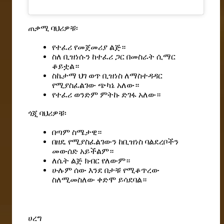
ጠቃሚ ባህሪዎቹ፡
የተፈሪ የመጀመሪያ ልጅ።
ስለ ቢዝነሱን ከተፈሪ ጋር በመስራት ሲማር
ቆይቷል።
ስኬታማ ህገ ወጥ ቢዝነስ ለማስተዳዳር
የሚያስፈልገው ጭካኔ አለው።
የተፈሪ ወንድም ምትኩ ድገፋ አለው።
ጎጂ ባህሪዎቹ፡
በጣም ስሜታዊ።
በዘዴ የሚያስፈልገውን ከቢዝነስ ባልደረቦችን
መውሰድ አይችልም።
ለሴት ልጅ ክብር የለውም።
ሁሉም ሰው እንደ በታቹ የሚቆጥረው
ስለሚመስለው ቀድሞ ይሳደባል።
ሀረግ