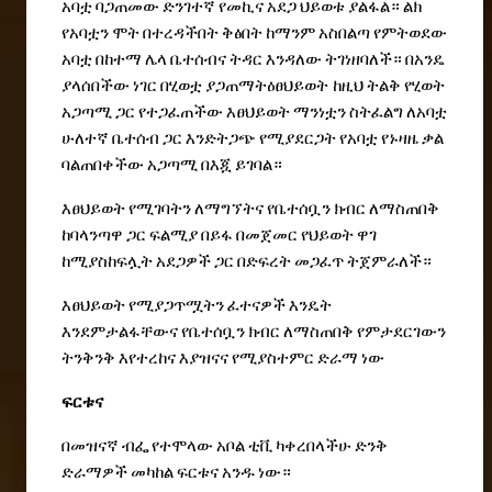
አባቷ
ባጋጠመው
ድንገተኛ
የመኪና
አደጋ
ህይወቱ
ያልፋል።
ልክ
የአባቷን
ሞት
በተረዳችበት
ቅፅበት
ከማንም
አስበልጣ
የምትወደው
አባቷ
በከተማ
ሌላ
ቤተሰብና
ትዳር
እንዳለው
ትገነዘባለች።
በአንዴ
ያላሰበችው
ነገር
በሂወቷ
ያጋጠማትዕፀህይወት ከዚህ
ትልቅ
የሂወት
አጋጣሚ
ጋር
የተጋፈጠችው
እፀህይወት
ማንነቷን
ስትፈልግ
ለአባቷ
ሁለተኛ
ቤተሰብ
ጋር
እንድትጋጭ
የሚያደርጋት
የአባቷ
የኑዛዜ
ቃል
ባልጠበቀችው
አጋጣሚ
በእጇ
ይገባል።
እፀህይወት
የሚገባትን
ለማግኘትና
የቤተሰቧን
ክብር
ለማስጠበቅ
ከባላንጣዋ
ጋር
ፍልሚያ
በይፋ
በመጀመር
የህይወት
ዋገ
ከሚያስከፍሏት
አደጋዎች
ጋር
በድፍረት
መጋፈጥ
ትጀምራለች።
እፀህይወት
የሚያጋጥሟትን
ፈተናዎች
እንዴት
እንደምታልፋቸውና
የቤተሰቧን
ክብር
ለማስጠበቅ
የምታደርገውን
ትንቅንቅ
እየተረከና
እያዝናና
የሚያስተምር
ድራማ
ነው
ፍርቱና
በመዝናኛ
ብፌ
የተሞላው
አቦል
ቲቪ
ካቀረበላችሁ
ድንቅ
ድራማዎች
መካከል
ፍርቱና
አንዱ
ነው።