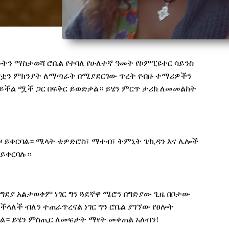
ትን ማስታወሻ ሮቤል የተባለ የሁለተኛ ዓመት የኮምፒዩተር ሳይንስ
ሞቷን ምክንያት ለማጣራት በሚያደርገው ጥረት የብዙ ተማሪዎችን
ማይችል ሟች ጋር በፍቅር ይወድቃል። ይሄን ምርጥ ታሪክ ለመመልከት
ዞ ይቀርባል። ሜላት ቴዎድሮስ፣ ማተብ፣ ትምኒት ገ/ኪዳን እና ሌሎች
 ይቀርባሉ።
ግደያ አልታወቀም ነገር ግን ጓደኛዋ ሜሮን በግድያው ጊዜ በቦታው
ትችላለች ብለን ተጠራጥረናል ነገር ግን ሮቤል ያገኘው የፀሎት
ላል። ይሄን ምስጢር ለመፍታት ማየት መቀጠል አለብን!