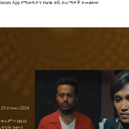
 Stream App የሚወዱትን የአቦል ቲቪ ድራማዎች ይመልከቱ፡
23 ጃንዩወሪ 2024
ቀሩም። በዚህ
ፈተናት ነው።