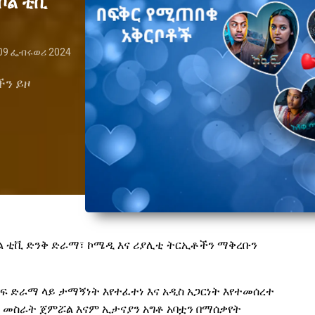
ቦል ቲቪ
09 ፌብሩወሪ 2024
ችን ይዞ
ቦል ቲቪ ድንቅ ድራማ፣ ኮሜዲ እና ሪያሊቲ ትርኢቶችን
ማቅረቡን
ፍ ድራማ ላይ ታማኝነት እየተፈተነ እና አዲስ አጋርነት እየተመሰረተ
ር መስራት ጀምሯል እናም ኢታናያን አግቶ አባቷን በማሰቃየት