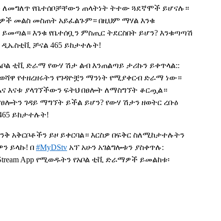
 ለመግለጥ የቤተሰቦቻቸውን ጠላትነት ትተው ጓደኛሞች ይሆናሉ።
ዎች መልስ መስጠት አይፈልጉም። በዚህም ማሃል
እንቁ
 ይመጣል። እንቁ የቤተሰቧን ምስጢር ትደርስበት ይሆን? እንቁጣጣሽ
፣ ዲኤስቲቪ ቻናል 465 ይከታተሉት!
ቦል ቲቪ ድራማ የውሃ ሽታ ልብ እንጠልጣይ ታሪኩን ይቀጥላል::
ታወሻዋ የተዘረዘሩትን የገዳዮቿን ማንነት የሚያቀርብ ድራማ ነው።
ና እናቱ ያላገኘችውን ፍትህ በፀሎት ለማ
ስ
ግኘት ቆርጧል።
የፀሎትን ገዳይ ማግኘት ይችል ይሆን? የውሃ ሽታን ዘወትር ረቡዕ
465 ይከታተሉት!
 ድንቅ አቅርቦቶችን ይዞ ይቀርባል። እርስዎ በፍቅር ስለሚከታተሉትን
ዎን
ይላኩ
!
በ
#MyDStv
አፕ አሁን አገልግሎቱን ያስቀጥሉ:
 Stream App የሚወዱትን የአቦል ቲቪ ድራማዎች ይመልከቱ፡