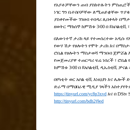
የአያቶቻቸውን ጠብ ያስከተሉትን ምስጢሮች
ነገር ግን ቤተሰቦቻቸው ለሚጠይቋቸው ጥያቄ
ያስቀየመችው ገንዘብ ተበዳሪ ሊበቀላት በማታ
ዘወትር ማክሰኞ ከምሽቱ 3፡00 በ #አቦልቲቪ 
በእውነተኛ ታሪክ ላይ የተመሰረተው አዲሱ የአ
የውሃ ሽታ የፀሎትን የሞት ታሪክ እና በማስ
ሮቤል የፀሎትን ማስታወሻ ማንበብ ጀምሯል እ
የመጀመሪያዋ ተጠርጣሪ ፍሬ ነበረች ፣ ሮቤል 
ከምሽቱ 3፡00 በ #አቦልቲቪ ዲኤስቲቪ ቻናል 
በየካቲት ወር አቦል ቲቪ እነዚህን እና ሌሎች
ድራማ በማህበራዊ ሚዲያ ገጻችን
አስተያየት
https://tinyurl.com/yc8p3xvd
እና በ DStv
http://tinyurl.com/bdh2j9ed