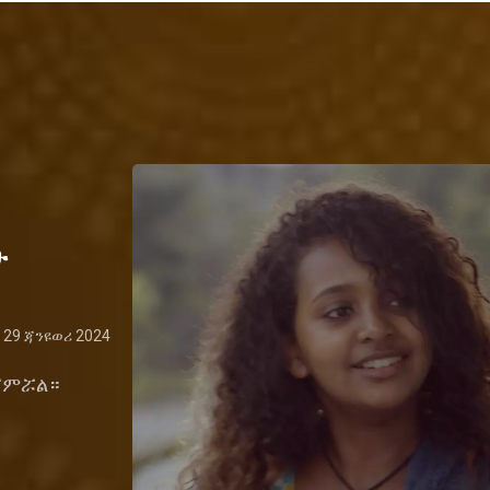
ታ
29 ጃንዩወሪ 2024
 ጀምሯል።