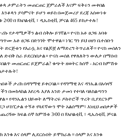
እንቆጳ ታምራትን መጠርጠር ጀምራለች እናም ፍቅሩን መቀበል
 እንቆጳን ያሳምናት ይሆን ወይስ
በመጀመሪያ
ደረጃ
አሰውነቱ
ቱ 2፡00 በ #አቦልቲቪ ፣ ዲኤስቲቪ ቻናል 465 ይከታተሉ
!
ኩ የታዳሚዎችን ልብ ሰቅሎ ይገኛል። ዮናስ አቶ ፀጋዬ አባቱ
ጥሙ አቶ ፀጋዬ በድንገት ሞተዋል። ነገር ግን ይህ ሀዘን ቤተሰቡን
ቤት ድርጅቱን የእራሷ እና የልጆቿ ለማድረግ ትጥራለች። ዮናስ መሰለን
ለ ድብቅ ስራ ይደርስበታል። ዮናስ መሰለ የዋለለትን ውለታ በማሰብ
ን ይበልጥ መጠርጠር ይጀምራል? ቁጭት ዘወትር ከሰኞ - አርብ ከምሽቱ
 ይከታተሉት
!
 ጠበቆች
ታሪክ በዳግማዊ ይቀርባል። የዳግማዊ እና ዳንኤል በአሳዛኝ
ን በመከላከል እየረዱ እያለ አንድ ታመነ የተባለ ባለስልጣንን
ል። የዳንኤልን ህይወት ለማትረፍ ዶክተሮች ጥረት ቢያደርጉም
ደጋ ሆስፒታል ተኝቶ የጓደኛውን ሞት አልሰማም፣ እነዚህ ጠበቃዎች
ጨረሻው ክፍል ሰኞ ከምሽቱ 3፡00 በ #አቦልቲቪ ፣ ዲኤስቲቪ ቻናል
 እንቁ እና ሰላም ሊደርሱበት ይሞክራሉ። ሰላም እና እንቁ