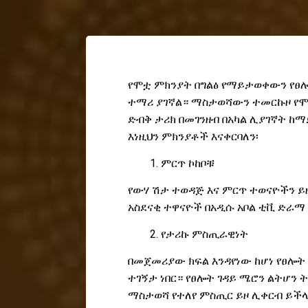
የሞቷ ምክንያት በግልፅ የማይታወቀውን የፀሎ
ተማሪ ያገኛል። ማስታወሻውን ተመርኩዞ የ
ድብቅ ታሪክ በመገንዘብ በአካል ሊያገኛት ከ
እነዚህን ምክንያቶች እናቀርባለን፡
ምርጥ ኮከቦቹ
የውሃ ሽታ ተወዳጅ እና ምርጥ ተወናዮችን ይ
አስደናቂ ተዋናዮች በአዲሱ አቦል ቲቪ ድራማ
የ
ታሪኩ ምስጢራዊነት
በ
መጀመሪያው ክፍል እንዳየነው ከሆነ የፀሎት 
ተገኝታ ነበር። የፀሎት ገዳይ ሜሮን ልትሆን 
ማስታወሻ
የተለየ ምስጢር ይዞ ሊቀርብ ይች