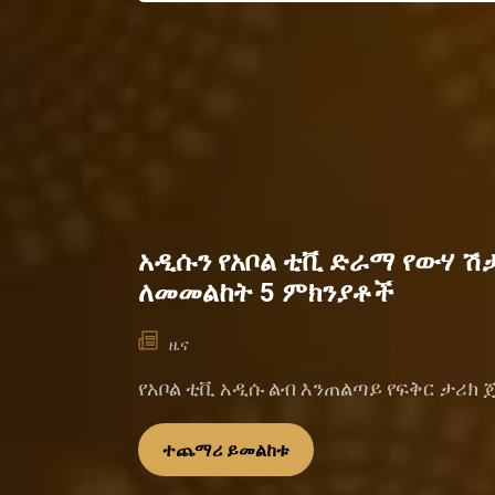
አዲሱን የአቦል ቲቪ ድራማ የውሃ ሽ
ለመመልከት 5 ምክንያቶች
ዜና
የአቦል ቲቪ አዲሱ ልብ እንጠልጣይ የፍቅር ታሪክ
ተጨማሪ ይመልከቱ