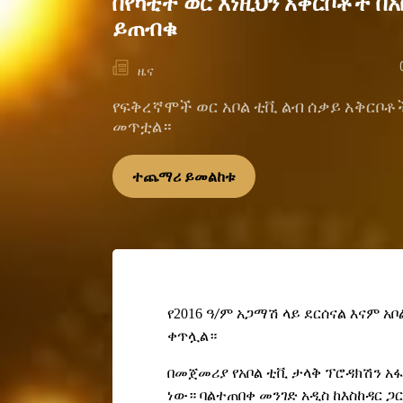
በየካቲት ወር እነዚህን አቅርቦቶች በአ
ይጠብቁ
ዜና
የፍቅረኛሞች ወር አቦል ቲቪ ልብ ሰቃይ አቅርቦቶ
መጥቷል።
ተጨማሪ ይመልከቱ
የ2016
ዓ
ም
አጋማሽ
ላይ ደርሰናል እናም አ
/
ቀጥሏል።
በመጀመሪያ የአቦል ቲቪ ታላቅ ፕሮዳክሽን አፋ
ነው። ባልተጠበቀ መንገድ አዲስ ከእስከዳር ጋ