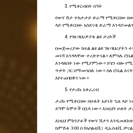
የ
ሚቀርብበት ሰዓት
የ
ውሃ ሽታ ተከታታይ ድራማ የሚቀርበው ዘወትር
ላይ
የሚቀርበው
አስደናቂ
ድራማ
እንዳያመል
የ
ገጸ ባህሪዎያቱ ልዩ ታሪኮች
በ
መጀመሪያው ክፍል ልዩ ልዩ ገጸ ባህሪያትን 
መነሻ እንዳላቸው ተረድተናል። ለምሳሌ ሮቤል
እንዳለበት ነው የሚያምነው
።
ይሄን ብሎ
የሚ
ጥቃት ጋር በማመሳሰሉ ነው። ስለ ሮቤል እና
እየተጠባበቅን ነው።
የ
ታሪኩ አቀራረብ
ታ
ሪኩ የሚቀርበው በሁለት አይነት ጊዜ ላይ
ደግሞ ከሞተች በኋላ ነው። እነዚህን ሁለት 
እነዚህ ምክንያቶች የውሃ ሽታን እንዲመለከቱ
ከምሽቱ 3፡00 በ #አቦልቲቪ፣ ዲኤስቲቪ ቻና