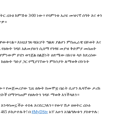
 ረቡዕ ከምሽቱ 3፡00 ነው። የሳምንቱ አሪፍ መዝናኛ ሰዓት እና ቀን
ጥዎ
።
ተዋውቀናል
።
እነዚህ ገጸ ባህሪያት ግልጽ ያልሆነ ምስጢራዊ ህይወት እና
 የፀሎት ገዳይ አለመያዙን ሲሰማ የገዳዩ መያዝ ቅድምያ መሰጠት
ያምነውም
ይሄን
ወንጀል
በልጅነት
ዕድሜው
በ
እናቱ ላይ ከደረሰው
ት ከፀሎት ግድያ ጋር የሚያገኘውን ምክንያት ለማወቅ በጉጉት
 ነው። የመጀመሪያው ጊዜ ፀሎት ከመሞቷ በፊት ሲሆን ሌላኛው ታሪክ
ታሪኮች በማገጣጠም የፀሎትን ገዳይ ማወቅ እንችላለን።
 እንዳሳመኗችሁ ተስፋ እናደርጋለን
።
የውሃ ሽታ ዘወትር ረቡዕ
ል 465 ይከታተሉት!
በ
#MyDStv
አፕ አሁን አገልግሎቱን ያስቀጥሉ: