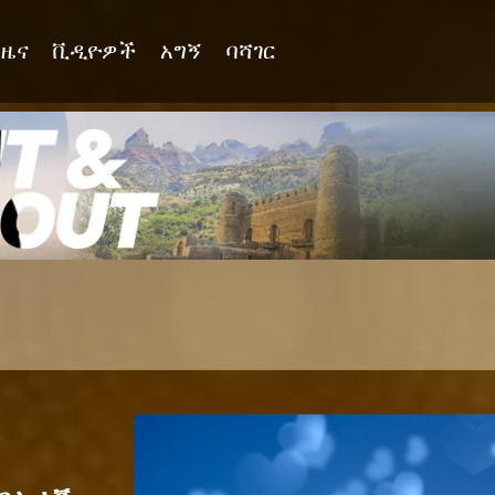
ዜና
ቪዲዮዎች
አግኝ
ባሻገር