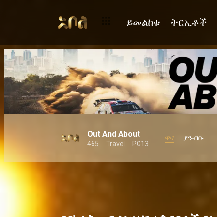
የእንቁጣጣሽን አስደናቂ ገጸ ባህሪያት እንተዋወቃቸው!
ይመልከቱ
ትርኢቶች
Out And About
ዋና
ያንብቡ
465
Travel
PG13