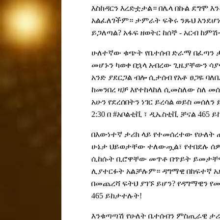
እስከዳርን እረድቷታል። በሌላ በኩል ደግሞ 
አልፈለገችም። ታምራት ፍቅሩ ንጹህ እንደሆነ
ይጋለጣል? አፋፍ ዘወትር ከሰኞ - አርብ ከምሽ
ሁለተኛው ቁጭት የቤተሰብ ድራማ በፈጣን ታሪ
መሆኑን ካወቀ በኋላ አብረው ጊዜያቸውን ሳያጣ
አንድ ያደርጋል ብሎ ሲታሰብ የአቶ ፀጋዬ ባለ
ከመንበረ ዛቻ እየተከላከለ ሲመስለው ስለ መሰ
አሁን የደረሰበትን ነገር ይረሳል ወይስ መሰለ
2:30 በ #አቦልቲቪ ፣ ዲኤስቲቪ ቻናል 465
በእውነተኛ ታሪክ ላይ የተመሰረተው የሁለት
ሁኔታ ህይወታቸው ተለውጧል፣ የተበደሉ ሰዎች
ሲከሱት ቢሮዋቸው መጥቶ በጥይት ይመታቸዋ
ሊያተርፉት አልቻሉም። ዳግማዊ በከፍተኛ አ
በመጨረሻ ፍትህ ያገኙ ይሆን? የዳግማዊን የመ
465 ይከታተሉት!
እንቁጣጣሽ የሁለት ቤተሰብን ምስጢራዊ ታሪክ