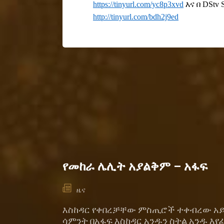
https://tinyurl.com/yc8p3xvd
እና በ DStv
http://tinyurl.com/bdh2j9ed
የመከራ ሌሊት አያልቅም – አፋፍ
ዜና
እስከዳር የቀበረቻቸው ምስጢሮች ተቀብረው አይ
ሳምንት በአፋፍ እስከዳር አንዱን ስትል አንዱ እየ