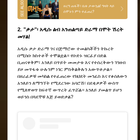
ሀረግ ጠፋች፣ ቤቱ ታውኳል! ግዛት ላይ
ሰሞኑን ምን ተፈጠረ?
2. "ቃታ"፡ አዲሱ ልብ አንጠልጣይ ድራማ በሞት ሽረት 
መሃል!
አዲሱ ቃታ ድራማ ገና በጅማሮው ተመልካቾችን ትኩረት 
በሚስቡ ክስተቶች ተሞልቷል። የቡድኑ ዝርፊያ በድል 
ቢጠናቀቅም፣ አንለይ በጥይት መመታቱ እና የተሰረቅውን ገንዘብ 
ይዞ መጥፋቱ ሁሉንም ነገር ምስቅልቅሉን አውጥቶታል። 
በዘራፊዎቹ መካከል የተፈጠረው የክህደት መንፈስ እና የቆሰለውን 
አንለይን ለማግኘት የሚደረገው አባሮሽ፣ በደቂቃዎች ውስጥ 
የሚለዋወጥ ከፍተኛ ውጥረት ፈጥሯል። አንለይ ያመልጥ ይሆን 
ወይንስ በጓደኞቹ እጅ ይወድቃል?