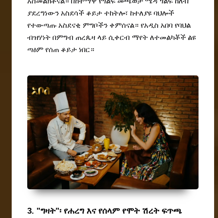
አስመልክቶናል። በከተማዋ የጎልፍ መጫወቻ ሜዳ ጎልፍ ከለብ 
ያደረግነውን አስደሳች ቆይታ ተከትሎ፣ ከተለያዩ ባህሎች 
የተውጣጡ አስደናቂ ምግቦችን ቀምሰናል። የአዲስ አበባ የባህል 
ብዝሃነት በምግብ ጠረጴዛ ላይ ሲቀርብ ማየት ለተመልካቾች ልዩ 
ጣዕም የሰጠ ቆይታ ነበር።
3. "ግዛት"፡ የሐረግ እና የሰላም የሞት ሽረት ፍጥጫ