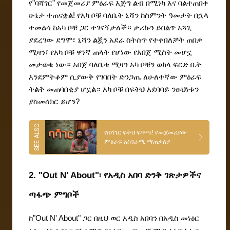
የ"ባሻገር" የመጀመሪያ ምዕራፍ እጅግ ልብ በሚነካ እና ባልተጠበቀ 
ሁኔታ ተጠናቋል! የአካ ቦቹ ባለቤት ኒሻን ከስምንት ዓመታት በኋላ 
ተመልሳ ከአካ ቦቹ ጋር ተገናኝታለች። ታሪኩን ይበልጥ አጓጊ 
ያደረገው ደግሞ፣ ኒሻን ልጇን አደራ ስትሰጥ የተቀበለቻት ጠበቃ 
ሚዛን፣ የአካ ቦቹ ዋነኛ ጠላት የሆነው የአበጀ ሚስት መሆኗ 
መታወቁ ነው። አበጀ ባለቤቱ ሚዛን አካ ቦቹን ወክላ ፍርድ ቤት 
እንደምትቆም ሲያውቅ የገባበት ድንጋጤ ለሁለተኛው ምዕራፍ 
ትልቅ መጠባበቂያ ሆኗል። አካ ቦቹ በፍትህ አደባባይ ንፁህነቱን 
ያስመሰክር ይሆን?
የበሻገር ፍትህ ፍጥጫ! የመጀመሪያው
ምዕራፍ አስገራሚ ማጠቃለያ
2. "Out N' About"፡ የአዲስ አበባ ድንቅ ገጽታዎችና 
ጣፋጭ ምግቦች
ከ"Out N' About" ጋር በዚህ ወር አዲስ አበባን በአዲስ መነፅር 