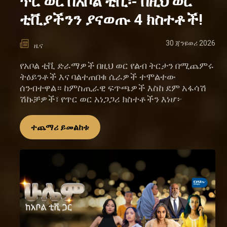
ጥር ወር በአቦል ቲቪ፡- በዚህ ወር
ቲቪያችንን ያናወጡ 4 ክስተቶች!
30 ጃንዩወሪ 2026
ዜና
የአቦል ቲቪ ድራማዎች በዚህ ወር የልብ ትርታን በሚጨምሩ
ትዕይንቶች እና ባልተጠበቁ ሴራዎች ተሞልተው
ሰንብተዋል። ከምስጢራዊ ፍጥጫዎች እስከ ደም አፋሳሽ
ሽኩቻዎች፣ የጥር ወር አነጋጋሪ ክስተቶችን እነሆ፦
ተጨማሪ ይመልከቱ