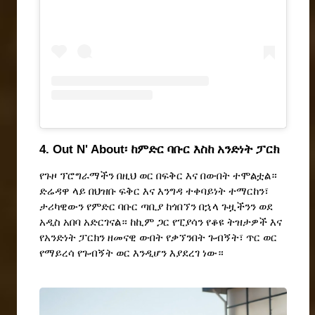
4. Out N' About፡ ከምድር ባቡር እስከ አንድነት ፓርክ 
የጉዞ ፕሮግራማችን በዚህ ወር በፍቅር እና በውበት ተሞልቷል። 
ድሬዳዋ ላይ በህዝቡ ፍቅር እና እንግዳ ተቀባይነት ተማርከን፣ 
ታሪካዊውን የምድር ባቡር ጣቢያ ከጎበኘን በኋላ ጉዟችንን ወደ 
አዲስ አበባ አድርገናል። ከኪም ጋር የፒያሳን የቆዩ ትዝታዎች እና 
የአንድነት ፓርክን ዘመናዊ ውበት የቃኘንበት ጉብኝት፣ ጥር ወር 
የማይረሳ የጉብኝት ወር እንዲሆን እያደረገ ነው።