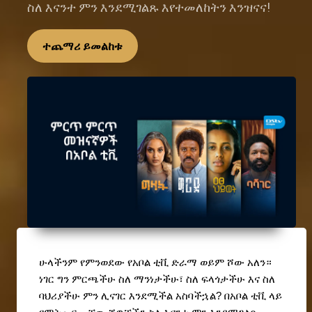
ስለ እናንተ ምን እንደሚገልጹ እየተመለከትን እንዝናና!
ተጨማሪ ይመልከቱ
ሁላችንም የምንወደው የአቦል ቲቪ ድራማ ወይም ሾው አለን። 
ነገር ግን ምርጫችሁ ስለ ማንነታችሁ፣ ስለ ፍላጎታችሁ እና ስለ 
ባህሪያችሁ ምን ሊናገር እንደሚችል አስባችኋል? በአቦል ቲቪ ላይ 