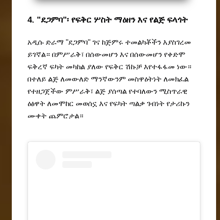
4. "ደጋምባ"፡ የፍቅር ሦስት ማዕዘን እና የልጅ ፍላጎት
አዲሱ ድራማ "ደጋምባ" ገና ከጅምሩ ተመልካቾችን እያስገረመ 
ይገኛል። በምሥራቅ፣ በሰውመሆን እና በሰውመሆን የቀድሞ 
ፍቅረኛ ፍካት መካከል ያለው የፍቅር ሽኩቻ እየተፋፋመ ነው። 
በተለይ ልጅ ለመውለድ ማንኛውንም መስዋዕትነት ለመክፈል 
የተዘጋጀችው ምሥራቅ፣ ልጅ ያሰጣል የተባለውን ሚስጥራዊ 
ዕፅዋት ለመሞከር መወሰኗ እና የፍካት ጣልቃ ገብነት የታሪኩን 
ሙቀት ጨምሮታል።