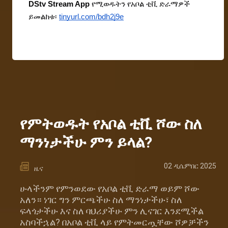
DStv Stream App
 የሚወዱትን የአቦል ቲቪ ድራማዎች 
ይመልከቱ፡
tinyurl.com/bdh2j9e
የምትወዱት የአቦል ቲቪ ሾው ስለ
ማንነታችሁ ምን ይላል?
02 ዲሴምበር 2025
ዜና
ሁላችንም የምንወደው የአቦል ቲቪ ድራማ ወይም ሾው
አለን። ነገር ግን ምርጫችሁ ስለ ማንነታችሁ፣ ስለ
ፍላጎታችሁ እና ስለ ባህሪያችሁ ምን ሊናገር እንደሚችል
አስባችኋል? በአቦል ቲቪ ላይ የምትመርጧቸው ሾዎቻችን