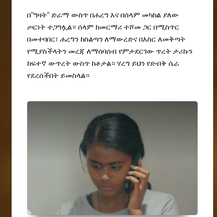
በ"ግዛት" ድራማ ውስጥ በሐረግ እና በሰላም መካከል ያለው 
ጦርነት ተጋግሏል። ሰላም ከመርማሪ ተሾመ ጋር በሚስጥር 
በመተባበር፣ ሐረግን ከስልጣን ለማውረድና በእስር ለመቅጣት 
የሚያስችላትን መረጃ ለማሰባሰብ የምታደርገው ጥረት ታሪኩን 
ከፍተኛ ውጥረት ውስጥ ከቶታል። ሃረግ ይህን የድብቅ ሴራ 
የደረሰችበት ይመስላል።