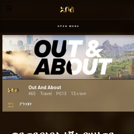
OPEN MENU
Out And About
465
Travel
PG13
13 ኦገስት
ዋና
ያንብቡ