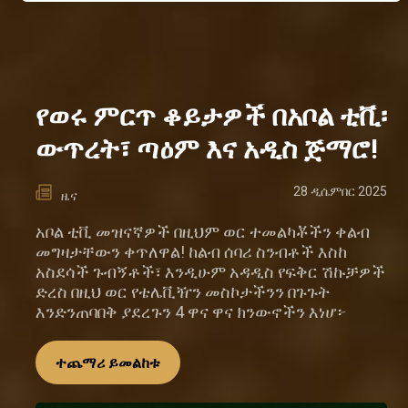
የወሩ ምርጥ ቆይታዎች በአቦል ቲቪ፡
ውጥረት፣ ጣዕም እና አዲስ ጅማሮ!
28 ዲሴምበር 2025
ዜና
አቦል ቲቪ መዝናኛዎች በዚህም ወር ተመልካቾችን ቀልብ
መግዛታቸውን ቀጥለዋል! ከልብ ሰባሪ ስንብቶች እስከ
አስደሳች ጉብኝቶች፣ እንዲሁም አዳዲስ የፍቅር ሽኩቻዎች
ድረስ በዚህ ወር የቴሌቪዥን መስኮታችንን በጉጉት
እንድንጠባበቅ ያደረጉን 4 ዋና ዋና ክንውኖችን እነሆ፦
ተጨማሪ ይመልከቱ