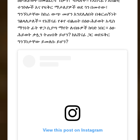
ዕፀ-ሕይወት በመጨረሻ "በቃኝ!" ብላለች። የአሸናፊን አሰልቺ 
ተንኮሎች እና የፍቅር ማታለያዎች ወደ ጎን በመተው፣ 
ግንኙነታቸው ከስራ ውጭ መሆን እንደሌለበት በቁርጠኝነት 
ገልጻለታለች። የአሸናፊ የቆየ ብልጠት በዕፀ-ሕይወት አዲስ 
ማንነት ፊት ዋጋ ሲያጣ ማየት ለብዙዎች ከባድ ነበር። ዕፀ-
ሕይወት ቃሏን ትጠብቅ ይሆን? ከአሸናፊ ጋር ወደፍቅር 
ግንኙነታቸው ይመለሱ ይሆን?
View this post on Instagram