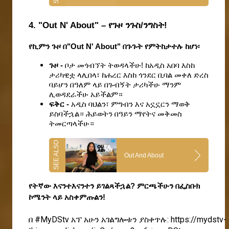
4. "Out N' About" – የጉዞ ንጉስ/ንግስት!
የኪምን ጉዞ በ"Out N' About" በጉጉት የምትከታተሉ ከሆነ፡
ጉዞ - 
ቦታ መጎብኘት ትወዳላችሁ! ከአዲስ አበባ እስከ 
ታሪካዊቷ ላሊበላ፣ ከሐረር እስከ ጎንደር ቢባል መቀለ ድረስ 
ባይሆን በዓለም ላይ በጉብኝት ታሪካችሁ ማንም 
ሊወዳደራችሁ አይችልም።
ፍቅር - 
አዲስ ባህልን፣ ምግብን እና አኗኗርን ማወቅ 
ይስባችኋል። ሕይወትን በዓይን ማየትና መቅመስ 
ትመርጣላችሁ።
Out And About
የትኛው እናንተእናንተን ይገልጻችኋል? ምርጫችሁን በፌስቡክ 
ኮሜንት ላይ አስቀምጡልን!
በ
#MyDStv
አፕ አሁን አገልግሎቱን ያስቀጥሉ:
https://mydstv-