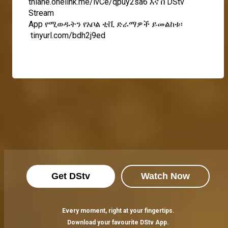
thiane.onelink.me/ivCe/qpuy2sa6
እና በ DStv
Stream
App የሚወዱትን የአቦል ቲቪ ድራማዎች ይመልከቱ፡
tinyurl.com/bdh2j9ed
Get DStv
Watch Now
Every moment, right at your fingertips.
Download your favourite DStv App.