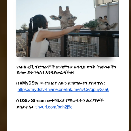
የአቦል ቲቪ ፕሮግራሞች በየሳምንቱ አዳዲስ ድንቅ ትዕይንቶችን 
ይዘው ይቀጥላሉ! እንዳያመልጣችሁ!
በ #MyDStv መተግበሪያ አሁን አገልግሎቱን ያስቀጥሉ:
https://mydstv-thiane.onelink.me/ivCe/qpuy2sa6
በ DStv Stream መተግበሪያ የሚወዱትን ድራማዎች 
ይከታተሉ፦
tinyurl.com/bdh2j9e