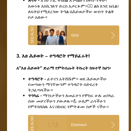
ጽናት - 
አንድ ነገር ትክክል እንዳልሆነ ከተሰማችሁ፣ 
እውነቱ እስኪገለጥ ድረስ አታርፉም።🕵🏽 ልክ እንደ አቤል፣ 
ለፍትህ የሚደረገው ትግል በሕይወታችሁ ውስጥ ትልቅ 
ቦታ አለው።
Girid
3. እፀ ሕይወት – ተግዳሮት የማይፈሩት!
ለ"እፀ ሕይወት" ድራማ የምትሰጡት ትኩረት ከፍተኛ ከሆነ፡
ተግዳሮት - 
ፈተናን አትሸሹም። ወደ ሕይወታችሁ 
የመጣውን ማንኛውንም ተግዳሮት በድፍረት 
ትጋፈጣላችሁ።
ጥንካሬ - 
ማንነታችሁን ለመፈተን የሞከሩ ሁሉ ጠንካራ 
ሰው መሆናችሁን ያውቃሉ።💪 ሁሌም ራሳችሁን 
የምትከላከሉ እና በክብር የምትቆሙ ሰዎች ናችሁ።
Etsehiwot