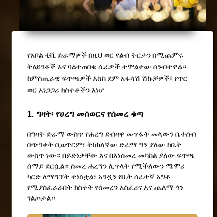
የአቦል ቲቪ ድራማዎች በዚህ ወር የልብ ትርታን በሚጨምሩ 
ትዕይንቶች እና ባልተጠበቁ ሴራዎች ተሞልተው ሰንብተዋል። 
ከምስጢራዊ ፍጥጫዎች እስከ ደም አፋሳሽ ሽኩቻዎች፣ የጥር 
ወር አነጋጋሪ ክስተቶችን እነሆ
1. ግዛት፡ የሀረግ መሰወርና የሰመረ ቁጣ
በግዛት ድራማ ውስጥ የሐረግ ደብዛዋ መጥፋት መላውን ቤተሰብ 
በጭንቀት ቢወጥርም፣ ትክክለኛው ድራማ ግን ያለው ከቤት 
ውስጥ ነው። በይድነቃቸው እና በእነሰመረ መካከል ያለው ፍጥጫ 
ሰማይ ደርሷል። ሰመረ ሐረግን ሊጥላት የሚችለውን ሜሞሪ 
ካርድ ለማግኘት ተነስቷል፣ አንዷን የቤት ሰራተኛ አግቶ 
የሚያስፈራራበት ክስተት የሰመረን አስፈሪና እና ጨለማ ጎን 
ገልጦታል።