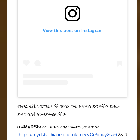
View this post on Instagram
የአቦል ቲቪ ፕሮግራሞች በየሳምንቱ አዳዲስ ድንቆችን ይዘው 
ይቀጥላሉ! እንዳያመልጣችሁ!
በ 
#MyDStv
 አፕ አሁን አገልግሎቱን ያስቀጥሉ:
https://mydstv-thiane.onelink.me/ivCe/qpuy2sa6
 እና በ 