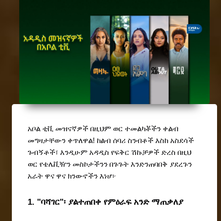
አቦል ቲቪ መዝናኛዎች በዚህም ወር ተመልካቾችን ቀልብ 
መግዛታቸውን ቀጥለዋል! ከልብ ሰባሪ ስንብቶች እስከ አስደሳች 
ጉብኝቶች፣ እንዲሁም አዳዲስ የፍቅር ሽኩቻዎች ድረስ በዚህ 
ወር የቴሌቪዥን መስኮታችንን በጉጉት እንድንጠባበቅ ያደረጉን 
አራት ዋና ዋና ክንውኖችን እነሆ፦
1. "ባሻገር"፡ ያልተጠበቀ የምዕራፍ አንድ ማጠቃለያ