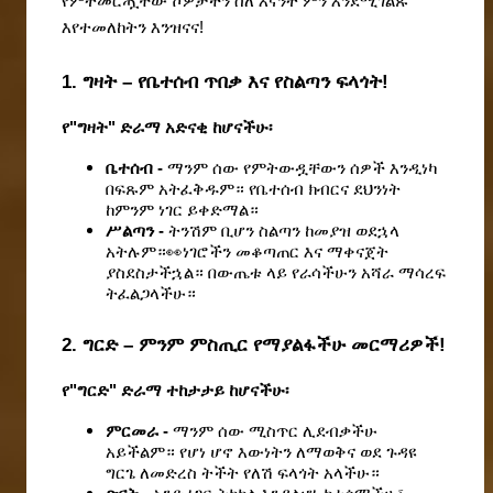
የምትመርጧቸው ሾዎቻችን ስለ እናንተ ምን እንደሚገልጹ 
እየተመለከትን እንዝናና!
1. ግዛት – የቤተሰብ ጥበቃ እና የስልጣን ፍላጎት!
የ"ግዛት" ድራማ አድናቂ ከሆናችሁ፡
ቤተሰብ - 
ማንም ሰው የምትውዷቸውን ሰዎች እንዲነካ 
በፍጹም አትፈቅዱም። የቤተሰብ ክብርና ደህንነት 
ከምንም ነገር ይቀድማል።
ሥልጣን - 
ትንሽም ቢሆን ስልጣን ከመያዝ ወደኋላ 
አትሉም።👀ነገሮችን መቆጣጠር እና ማቀናጀት 
ያስደስታችኋል። በውጤቱ ላይ የራሳችሁን አሻራ ማሳረፍ 
ትፈልጋላችሁ።
2. ግርድ – ምንም ምስጢር የማያልፋችሁ መርማሪዎች!
የ"ግርድ" ድራማ ተከታታይ ከሆናችሁ፡
ምርመራ - 
ማንም ሰው ሚስጥር ሊደብቃችሁ 
አይችልም። የሆነ ሆኖ እውነትን ለማወቅና ወደ ጉዳዩ 
ግርጌ ለመድረስ ትችት የለሽ ፍላጎት አላችሁ።