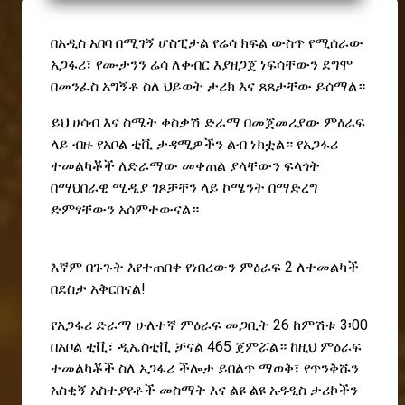
በአዲስ አበባ በሚገኝ ሆስፒታል የሬሳ ክፍል ውስጥ የሚሰራው
አጋፋሪ፣ የሙታንን ሬሳ ለቀብር እያዘጋጀ ነፍሳቸውን ደግሞ
በመንፈስ አግኝቶ ስለ ህይወት ታሪክ እና ጸጸታቸው ይሰማል።
ይህ ሀሳብ እና ስሜት ቀስቃሽ ድራማ በመጀመሪያው ምዕራፍ
ላይ ብዙ የአቦል ቲቪ ታዳሚዎችን ልብ ነክቷል። የአጋፋሪ
ተመልካቾች ለድራማው መቀጠል ያላቸውን ፍላጎት
በማህበራዊ ሚዲያ ገጾቻቸን ላይ ኮሜንት በማድረግ
ድምፃቸውን አሰምተውናል።
እኛም በጉጉት እየተጠበቀ የነበረውን ምዕራፍ 2 ለተመልካች
በደስታ አቅርበናል!
የአጋፋሪ ድራማ ሁለተኛ ምዕራፍ መጋቢት 26 ከምሽቱ 3፡00
በአቦል ቲቪ፣ ዲኤስቲቪ ቻናል 465 ጀምሯል። ከዚህ ምዕራፍ
ተመልካቾች ስለ አጋፋሪ ችሎታ ይበልጥ ማወቅ፣ የጥንቅሹን
አስቂኝ አስተያየቶች መስማት እና ልዩ ልዩ አዳዲስ ታሪኮችን