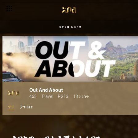
OPEN MENU
Out And About
465
Travel
PG13
13 ኦገስት
ዋና
ያንብቡ