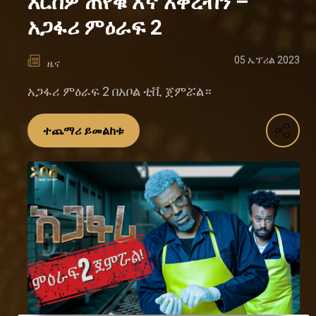
እርስዎ ጠየቁ እኛ አቀረብን –
አጋፋሪ ምዕራፍ 2
05 ኤፕሪል 2023
ዜና
አጋፋሪ ምዕራፍ 2 በአቦል ቲቪ ጀምሯል።
ተጨማሪ ይመልከቱ