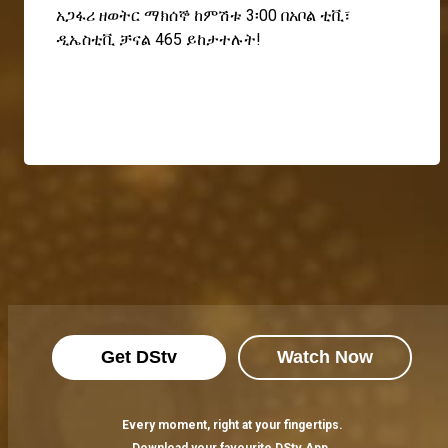
አጋፋሪ ዘወትር ማክሰኞ ከምሽቱ 3፡00 በአቦል ቲቪ፣
ዲኤስቲቪ ቻናል 465 ይከታተሉት!
Get DStv
Watch Now
Every moment, right at your fingertips.