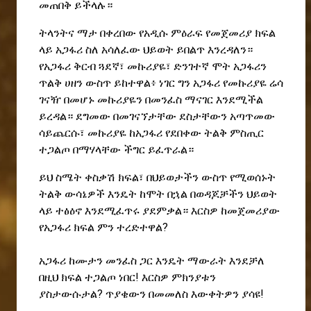
መጠበቅ ይችላሉ።
ትላንትና ማታ በቀረበው የአዲሱ ምዕራፍ የመጀመሪያ ክፍል
ላይ አጋፋሪ ስለ አሳለፈው ህይወት ይበልጥ እንረዳለን።
የአጋፋሪ ቅርብ ጓደኛ፣ መኩሪያዬ፣ ድንገተኛ ሞት አጋፋሪን
ጥልቅ ሀዘን ውስጥ ይከተዋል፥ ነገር ግን አጋፋሪ የመኩሪያዬ ሬሳ
ገናዥ በመሆኑ መኩሪያዬን በመንፈስ ማናገር እንደሚችል
ይረዳል። ደግመው በመገናኘታቸው ደስታቸውን አጣጥመው
ሳይጨርሱ፣ መኩሪያዬ ከአጋፋሪ የደበቀው ትልቅ ምስጢር
ተጋልጦ በማሃላቸው ችግር ይፈጥራል።
ይህ ስሜት ቀስቃሽ ክፍል፣ በህይወታችን ውስጥ የሚወሰኑት
ትልቅ ውሳኔዎች እንዴት ከሞት በኋል በወዳጆቻችን ህይወት
ላይ ተፅዕኖ እንደሚፈጥሩ ያደምቃል። እርስዎ ከመጀመሪያው
የአጋፋሪ ክፍል ምን ተረድተዋል?
አጋፋሪ ከሙታን መንፈስ ጋር እንዴት ማውራት እንደቻለ
በዚህ ክፍል ተጋልጦ ነበር! እርስዎ ምክንያቱን
ያስታውሱታል? ጥያቄውን በመመለስ እውቀትዎን ያሳዩ!