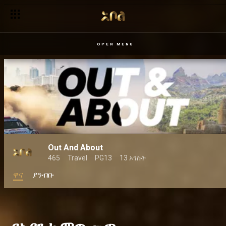
ልብ አንጠልጣይ አዲስ የፍቅር ድራማ – የልቤ
OPEN MENU
Out And About
465
Travel
PG13
13 ኦገስት
ዋና
ያንብቡ