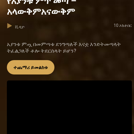
የአያንቱ ምጥ መጣ –
አላውቅምአናውቅም
10 ኦክቶበር
ቪዲዮ
አያንቱ ምጧ በመምጣቱ ደንግጣለች እናቷ እንድትመጣላት
ትፈልጋለች ቶሎ ትደርስላት ይሆን?
ተጨማሪ ይመልከቱ